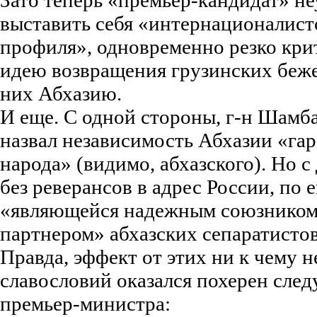
Зато теперь «премьер-кандидат» н
выставить себя «интернационалис
профиля», одновременно резко кри
идею возвращения грузинских беж
них Абхазию.
И еще. С одной стороны, г-н Шамб
назвал независимость Абхазии «га
народа» (видимо, абхазского). Но с
без реверансов в адрес России, по е
«являющейся надежным союзником 
партнером» абхазских сепаратистов
Правда, эффект от этих ни к чему 
славословий оказался похерен сл
премьер-министра: