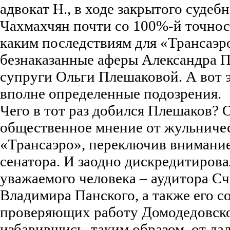
адвокат Н., в ходе закрытого судеб
Чахмахчян почти со 100%-й точнос
каким последствиям для «Трансаэр
безнаказанные аферы Александра П
супруги Ольги Плешаковой. А вот э
вполне определенные подозрения.
Чего в тот раз добился Плешаков? 
общественное мнение от жульничес
«Трансаэро», переключив внимание
сенатора. И заодно дискредитирова
уважаемого человека – аудитора С
Владимира Панского, а также его с
проверяющих работу Домодедовско
избавившись, таким образом, от да