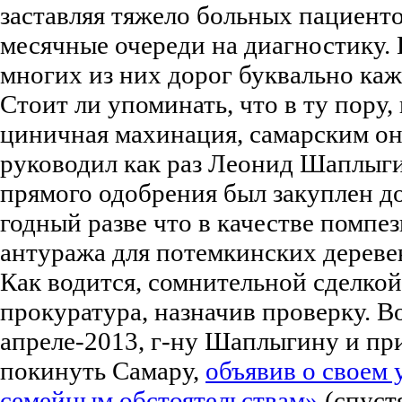
заставляя тяжело больных пациент
месячные очереди на диагностику. 
многих из них дорог буквально к
Стоит ли упоминать, что в ту пору,
циничная махинация, самарским о
руководил как раз Леонид Шаплыги
прямого одобрения был закуплен д
годный разве что в качестве помпе
антуража для потемкинских дереве
Как водится, сомнительной сделкой
прокуратура, назначив проверку. Во
апреле-2013, г-ну Шаплыгину и п
покинуть Самару,
объявив о своем
семейным обстоятельствам»
(спустя