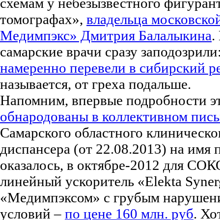
схемам у небезызвестного фигурант
томографах»,
владельца московск
Медимпэкс» Дмитрия Балалыкина
.
самарские врачи сразу заподозрили
намеренно перевели в сибирский р
называется, от греха подальше.
Напомним, впервые подробности эт
обнародованы в коллективном пис
Самарского областного клиническо
диспансера (от 22.08.2013) на имя 
оказалось, в октябре-2012 для СО
линейный ускоритель «Elekta Syne
«Медимпэксом» с грубым нарушен
условий –
по цене 160 млн. руб
. Х