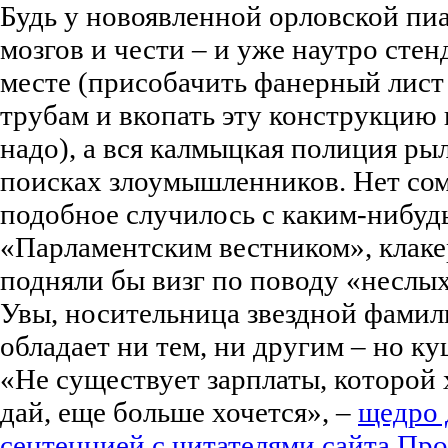
Будь у новоявленной орловской пи
мозгов и чести – и уже наутро стен
месте (присобачить фанерный лист
трубам и вкопать эту конструкцию 
надо), а вся калмыцкая полиция ры
поисках злоумышленников. Нет сом
подобное случилось с каким-нибуд
«Парламентским вестником», клаке
подняли бы визг по поводу «неслы
Увы, носительница звездной фамили
обладает ни тем, ни другим – но ку
«Не существует зарплаты, которой 
дай, еще больше хочется», –
щедро 
сентенцией с читателями сайта Про