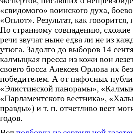
экспертов, писавших о непревзойд
«свидомого» воинского духа, боево
«Оплот». Результат, как говорится, 
По странному совпадению, схожи
речи звучат ныне едва ли не из каж
утюга. Задолго до выборов 14 сент
калмыцкая пресса из кожи вон лезе
своего босса Алексея Орлова их б
победителем. А от пафосных публи
«Элистинской панорамы», «Калмык
«Парламентского вестника», «Хал
правды») и т. п. отчетливо веет мо
годов.
Вот
подборка из сервильной газет