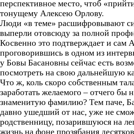
перспективное место, чтоб «прийт
тонущему Алексею Орлову.
Люди «в теме» расшифровывают си
выперли отовсюду за полной проф
Косвенно это подтверждает и сам 
проговорившись в одном из интервь
у Бовы Басановны сейчас есть возм
посмотреть на свою дальнейшую ка
Что ж, коль скоро собственным тал
заработать желаемого – отчего бы 
знаменитую фамилию? Тем паче, Б
давно ушедший от нас, уже не смо
родственницу, позарившуюся на ле
жизнь на фоне прозябания десятко