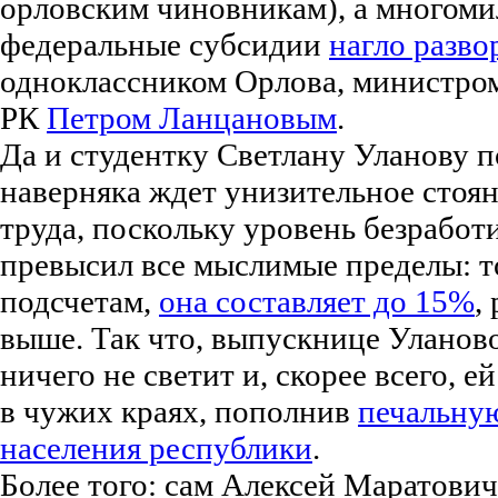
орловским чиновникам), а многом
федеральные субсидии
нагло разв
одноклассником Орлова, министром
РК
Петром Ланцановым
.
Да и студентку Светлану Уланову 
наверняка ждет унизительное стоян
труда, поскольку уровень безрабо
превысил все мыслимые пределы: 
подсчетам,
она составляет до 15%
,
выше. Так что, выпускнице Уланов
ничего не светит и, скорее всего, е
в чужих краях, пополнив
печальну
населения республики
.
Более того: сам Алексей Маратович