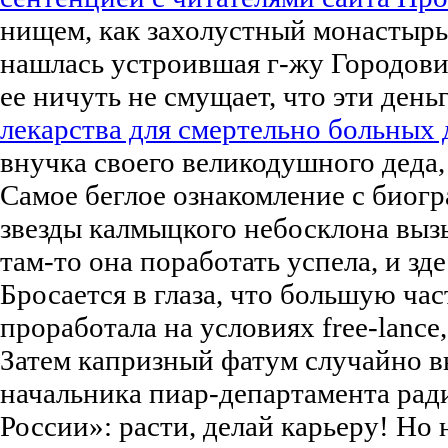
нищем, как захолустный монастыр
нашлась устроившая г-жу Городови
ее ничуть не смущает, что эти ден
лекарства для смертельно больных 
внучка своего великодушного деда
Самое беглое ознакомление с биог
звезды калмыцкого небосклона выз
там-то она поработать успела, и зде
Бросается в глаза, что большую ча
проработала на условиях free-lance,
Затем капризный фатум случайно в
начальника пиар-департамента рад
России»: расти, делай карьеру! Но 