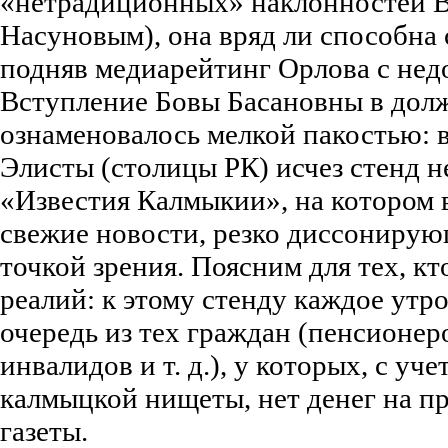
«нетрадиционных» наклонностей 
Насуновым), она вряд ли способна
подняв медиарейтинг Орлова с нед
Вступление Бовы Басановны в долж
ознаменовалось мелкой пакостью: в
Элисты (столицы РК) исчез стенд н
«Известия Калмыкии», на котором
свежие новости, резко диссониру
точкой зрения. Поясним для тех, кт
реалий: к этому стенду каждое утр
очередь из тех граждан (пенсионер
инвалидов и т. д.), у которых, с уч
калмыцкой нищеты, нет денег на п
газеты.