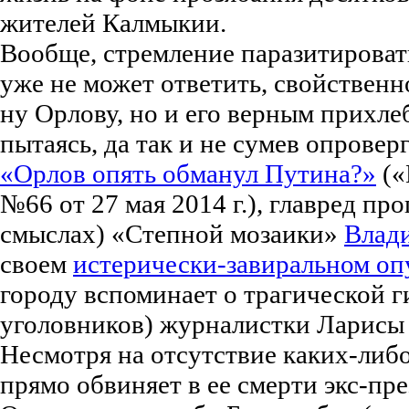
жителей Калмыкии.
Вообще, стремление паразитировать
уже не может ответить, свойственно
ну Орлову, но и его верным прихле
пытаясь, да так и не сумев опрове
«Орлов опять обманул Путина?»
(«
№66 от 27 мая 2014 г.), главред пр
смыслах) «Степной мозаики»
Влад
своем
истерически-завиральном оп
городу вспоминает о трагической г
уголовников) журналистки Ларис
Несмотря на отсутствие каких-либо
прямо обвиняет в ее смерти экс-пр