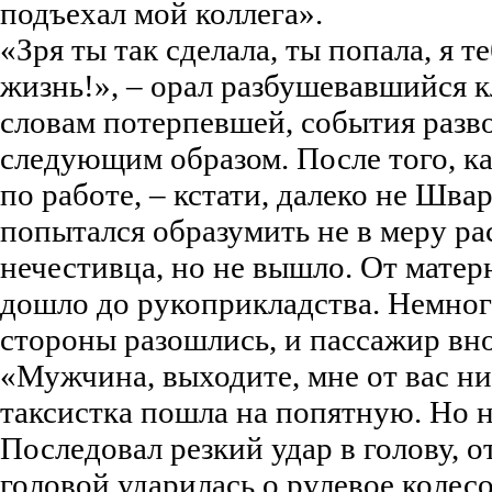
подъехал мой коллега».
«Зря ты так сделала, ты попала, я 
жизнь!», – орал разбушевавшийся к
словам потерпевшей, события разв
следующим образом. После того, к
по работе, – кстати, далеко не Швар
попытался образумить не в меру р
нечестивца, но не вышло. От матер
дошло до рукоприкладства. Немно
стороны разошлись, и пассажир вно
«Мужчина, выходите, мне от вас ни
таксистка пошла на попятную. Но н
Последовал резкий удар в голову, о
головой ударилась о рулевое колесо