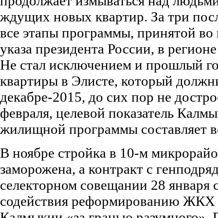
продолжает измываться над людьми
ждущих новых квартир. За три пос
все этапы программы, принятой во
указа президента России, в регион
Не стал исключением и прошлый го
квартиры в Элисте, который должн
декабре-2015, до сих пор не достр
февраля, целевой показатель Калм
жилищной программы составляет в
В ноябре стройка в 10-м микрорай
заморожена, а контракт с генподря
селекторном совещании 28 января с
содействия реформированию ЖКХ 
Калмыкии «за гранью разумного». П