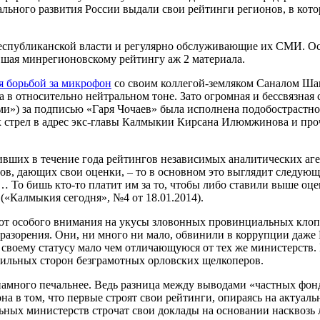
ального развития России выдали свои рейтинги регионов, в кот
республиканской власти и регулярно обслуживающие их СМИ. О
ившая минрегионовскому рейтингу аж 2 материала.
я борьбой за микрофон
со своим коллегой-земляком Саналом Ша
 относительно нейтральном тоне. Зато огромная и бессвязная ст
и») за подписью «Гаря Чочаев» была исполнена подобострастно
 стрел в адрес экс-главы Калмыкии Кирсана Илюмжинова и про
ивших в течение года рейтингов независимых аналитических аг
ов, дающих свои оценки, – то в основном это выглядит следующ
 То бишь кто-то платит им за то, чтобы либо ставили выше оце
(«Калмыкия сегодня», №4 от 18.01.2014).
ают особого внимания на укусы зловонных провинциальных клоп
 разорения. Они, ни много ни мало, обвинили в коррупции даж
своему статусу мало чем отличающуюся от тех же министерств.
 сильных сторон безграмотных орловских щелкоперов.
т намного печальнее. Ведь разница между выводами «частных фон
а в том, что первые строят свои рейтинги, опираясь на актуаль
ьных министерств строчат свои доклады на основании насквозь