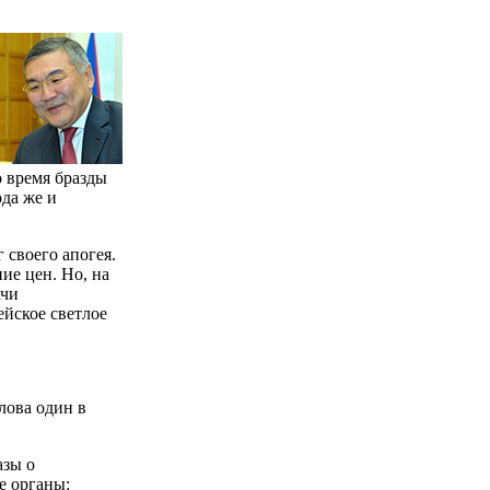
о время бразды
ода же и
 своего апогея.
ие цен. Но, на
ачи
ейское светлое
лова один в
азы о
е органы: