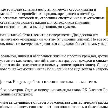
, где то и дело вспыхивают стычки между сторонниками и
расивейших европейских городов, превращен в помойку.
е легковые автомобили, сгоревшая спецтехника и закопченные
 когда митингующие закидывали сотрудников милиции
ли слезоточивым газом и резиновыми пулями.
жизни такой? Ответ лежит на поверхности. Два десятка лет
 неминуемом «покращенни життя» (улучшении жизни). Но все эт
в, вовсе не намеренных делиться с народом богатствами, у нар
реальной, нищей и бесправной жизнью простых граждан, достиг
ь ли не как немедленный, прямо завтра, рост доходов и снижен
ла, что их благоденствию в новых условиях придет конец. С под
егковерных «самостийников» по инерции все еще летела в «европ
икта. Но суть проблемы от этого нисколько не меняется.
00 километров. Однако поведение команды главы РК Алексея Ор
елейшей катастрофе.
ением выслушивают от своего руководства фантастические расск
информационному гипнозу внезапно подключились и федеральны