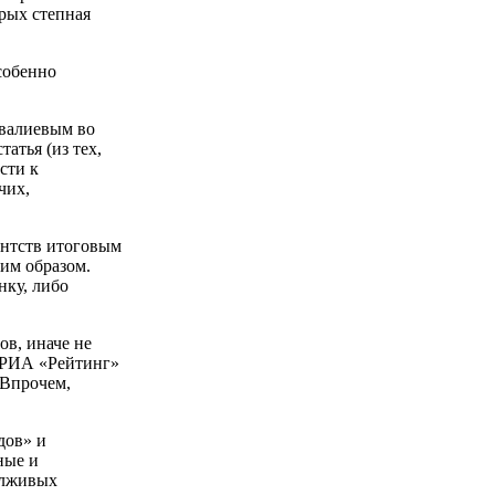
орых степная
собенно
валиевым во
атья (из тех,
сти к
чих,
ентств итоговым
им образом.
нку, либо
ов, иначе не
е РИА «Рейтинг»
 Впрочем,
дов» и
ные и
 лживых