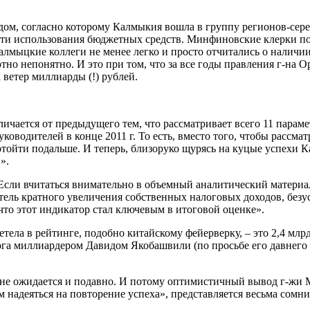
дом, согласно которому Калмыкия вошла в группу регионов-сере
ости использования бюджетных средств. Минфиновские клерки п
калмыцкие коллеги не менее легко и просто отчитались о наличии
тно непонятно. И это при том, что за все годы правления г-на О
ветер миллиарды (!) рублей.
личается от предыдущего тем, что рассматривает всего 11 параме
ководителей в конце 2011 г. То есть, вместо того, чтобы рассмат
тойти подальше. И теперь, близоруко щурясь на куцые успехи 
».
сли вчитаться внимательно в объемный аналитический материа
ель кратного увеличения собственных налоговых доходов, безу
 что этот индикатор стал ключевым в итоговой оценке».
ела в рейтинге, подобно китайскому фейерверку, – это 2,4 млрд.
ога миллиардером Давидом Якобашвили (по просьбе его давнего
4-м не ожидается и подавно. И потому оптимистичный вывод г-жи
 надеяться на повторение успеха», представляется весьма сомн