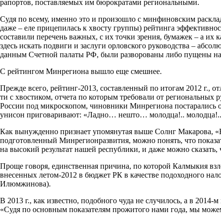
рапортов, поставляемых им бюрократами региональными.
Судя по всему, именно это и произошло с минфиновским раскла
даже – еле прицепилась к хвосту группы) рейтинга эффективн
составили перечень важных, с их точки зрения, бумажек – а их 
здесь искать подвиги и заслуги орловского руководства – абсолю
данным Счетной палаты РФ, были разворованы либо пущены на 
С рейтингом Минрегиона вышло еще смешнее.
Прежде всего, рейтинг-2013, составленный по итогам 2012 г., от
ти с хвостиком, отчета по которым требовали от региональных ру
России под микроскопом, чиновники Минрегиона постарались о
унисон приговаривают: «Ладно… нешто… молодца!.. молодца!..
Как вынужденно признает упомянутая выше Солнг Макарова, «Е
подготовленный Минрегионразвития, можно понять, что показат
на высокий результат нашей республики, и даже можно сказать,
Проще говоря, единственная причина, по которой Калмыкия взлет
внесенных летом-2012 в бюджет РК в качестве подоходного нал
Илюмжинова).
В 2013 г., как известно, подобного чуда не случилось, а в 201
«Судя по основным показателям прожитого нами года, мы можем