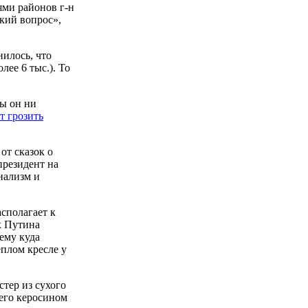
ями районов г-н
кий вопрос»,
нилось, что
ее 6 тыс.). То
бы он ни
т грозить
от сказок о
президент на
нализм и
сполагает к
х Путина
ему куда
еплом кресле у
тер из сухого
 его керосином