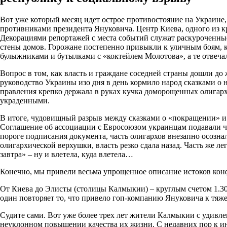
Вот уже который месяц идет острое противостояние на Украине
противниками президента Януковича. Центр Киева, одного из к
Декорациями репортажей с места событий служат раскуроченны
стены домов. Горожане постепенно привыкли к уличным боям,
булыжниками и бутылками с «коктейлем Молотова», а те отвеча
Вопрос в том, как власть и граждане соседней страны дошли до 
руководство Украины изо дня в день кормило народ сказками о
правления крепко держала в руках кучка доморощенных олигархо
украденными.
В итоге, чудовищный разрыв между сказками о «покращении» и 
Соглашение об ассоциации с Евросоюзом украинцам подавали чут
пороге подписания документа, часть олигархов внезапно осозна
олигархической верхушки, власть резко сдала назад. Часть же л
завтра» – ну и влетела, куда влетела…
Конечно, мы привели весьма упрощенное описание истоков конфл
От Киева до Элисты (столицы Калмыкии) – круглым счетом 1.3
один повторяет то, что привело гоп-компанию Януковича к тяж
Судите сами. Вот уже более трех лет жители Калмыкии с удивл
неуклонном повышении качества их жизни. С недавних пор к 