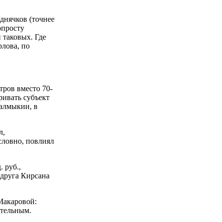
днячков (точнее
опросту
 таковых. Где
рлова, по
тров вместо 70-
ривать субъект
Калмыкии, в
л,
словно, повлиял
 руб.,
 друга Кирсана
 Макаровой:
ительным.