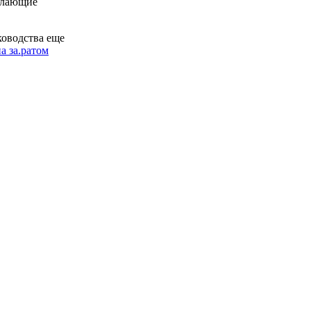
желающие
ководства еще
а за.ратом