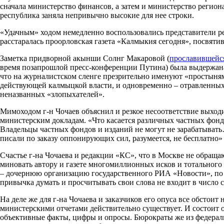
сначала министерство финансов, а затем и министерство регион
республика заняла непривычно высокие для нее строки.
«Удачным» ходом немедленно воспользовались представители 
расстаралась проорловская газета «Калмыкия сегодня», посвят
Заметка придворной акынши Солнг Макаровой (
прославившейс
время позапрошлой пресс-конференции Путина) была выдержана в
что на журналистском сленге презрительно именуют «простыням
действующей калмыцкой власти, и одновременно – отравленных
неназванных «злопыхателей».
Мимоходом г-н Чочаев объяснил и резкое несоответствие выход
министерским докладам. «Что касается различных частных фонд
Владельцы частных фондов и изданий не могут не зарабатывать…
писали по заказу оппонирующих сил, разумеется, не бесплатно» 
Счастье г-на Чочаева и редакции «КС», что в Москве не обращ
миновать автору и газете многомиллионных исков и тотального
– дочернюю организацию государственного РИА «Новости», по 
привычка думать и просчитывать свои слова не входит в число
На деле же для г-на Чочаева и заказчиков его опуса все обстои
министерскими отчетами действительно существует. И состоит он
объективные факты, цифры и опросы. Бюрократы же из федерал