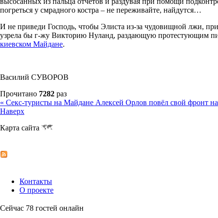
высосанных из пальца отчетов и раздувая при помощи подконтр
погреться у смрадного костра – не переживайте, найдутся…
И не приведи Господь, чтобы Элиста из-за чудовищной лжи, пр
узрела бы г-жу Викторию Нуланд, раздающую протестующим пи
киевском Майдане
.
Василий СУВОРОВ
Прочитано
7282
раз
« Секс-туристы на Майдане
Алексей Орлов повёл свой фронт на
Наверх
Карта сайта
Контакты
О проекте
Сейчас 78 гостей онлайн