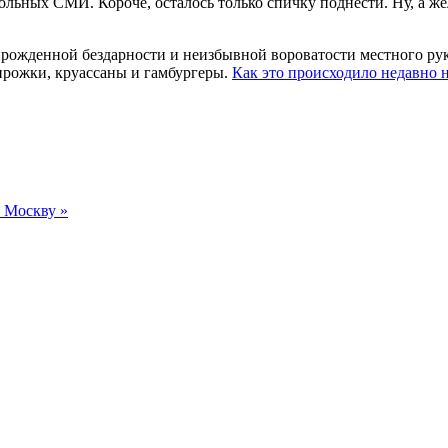
ольных СМИ. Короче, осталось только спичку поднести. Ну, а 
ирожденной бездарности и неизбывной вороватости местного ру
рожки, круассаны и гамбургеры.
Как это происходило недавно н
 Москву »