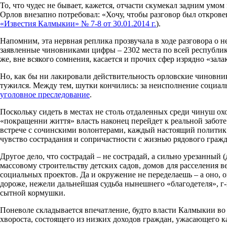
То, что чудес не бывает, кажется, отчасти скумекал задним умо
Орлов внезапно потребовал: «Хочу, чтобы разговор был откров
«Известия Калмыкии» № 7-8 от 30.01.2014 г.
).
Напомним, эта нервная реплика прозвучала в ходе разговора о н
заявленные чиновниками цифры – 2302 места по всей республике 
же, вне всякого сомнения, касается и прочих сфер изрядно «зал
Но, как бы ни лакировали действительность орловские чиновни
тужился. Между тем, шутки кончились: за неисполнение социал
уголовное преследование
.
Поскольку сидеть в местах не столь отдаленных среди чинуш охо
«покращенни життя» власть наконец перейдет к реальной заботе 
встрече с сочинскими волонтерами, каждый настоящий политик 
чувство сострадания и сопричастности с жизнью рядового граж
Другое дело, что сострадай – не сострадай, а сильно урезанны
массовому строительству детских садов, домов для расселения 
социальных проектов. Да и окружение не переделаешь – а оно, о
дороже, нежели дальнейшая судьба нынешнего «благодетеля», г-н
сытной кормушки.
Поневоле складывается впечатление, будто власти Калмыкии во 
хвороста, состоящего из низких доходов граждан, ужасающего к