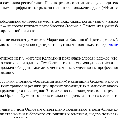
м и сам глава республики. На январском совещании с руководител
енным, а цифры не закрывали истинное положение дел» («Недетс
еобходимом количестве мест в детских садах, когда «вдруг» выяс
– не соответствуют потребностям (только в Элисте их нужно бол
акированной» жизни.
ки, не выходит у Алексея Маратовича Каменный Цветок, сколь 
ьного пакета указов президента Путина чиновникам теперь
може
тников нет, у жителей Калмыкии появилась слабая надежда, что 
о своих согражданах. Тем более, что, как упомянул российский 
должен обладать такими качествами, как «честность, профессио
данина».
й (другими словами, «бездефицитный») калмыцкий бюджет мало ра
ветхих трущоб и реализации прочих упомянутых в майских указа
кружение, за прошедшие 3 года четко показало, что свой карман 
а Орлова. Хуже того – оно и само не прочь занять его место в т
главе с г-ном Орловым старательно складывают в республике кос
ачества жизни и барского отношения к землякам, щедро поливая