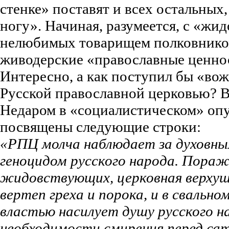
стенке» поставят и всех остальных,
ногу». Начиная, разумеется, с «жид
нелюбимых товарищем полковником
живодерские «православные ценнос
Интересно, а как поступил бы «вож
Русской православной церковью? В
Недаром в «социалистическом» оп
посвящены следующие строки:
«РПЦ молча наблюдает за духовны
геноцидом русского народа. Пораж
жидовствующих, церковная верхуш
вертеп греха и порока, и в свально
властью насилует душу русского н
необходимости смирения перед са