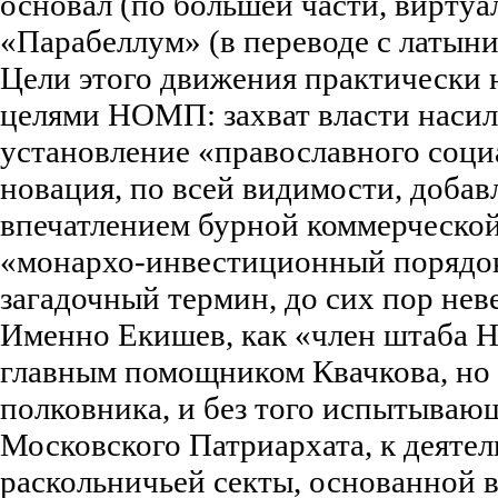
основал (по большей части, вирту
«Парабеллум» (в переводе с латыни,
Цели этого движения практически 
целями НОМП: захват власти наси
установление «православного социа
новация, по всей видимости, добав
впечатлением бурной коммерческой
«монархо-инвестиционный порядок»
загадочный термин, до сих пор нев
Именно Екишев, как «член штаба Н
главным помощником Квачкова, но
полковника, и без того испытываю
Московского Патриархата, к деяте
раскольничьей секты, основанной 