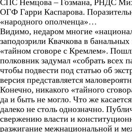
СПС Немцова – Гозмана, РНДС Мих
ОГФ Гарри Каспарова. Поразительн
«народного ополченца»…
Видимо, недаром многие «национа
заподозрили Квачкова в банальных
«тайном сговоре с Кремлем». Пошл
полковник задумал «собрать всех п
чтобы подвести под статью об экст
версия представляется маловероятн
Конечно, никакого «тайного сговор
да и быть не могло. Что же касаетс
далеко не столь однозначно. Публ
свержению власти и конституционн
разжигание межнациональной и м