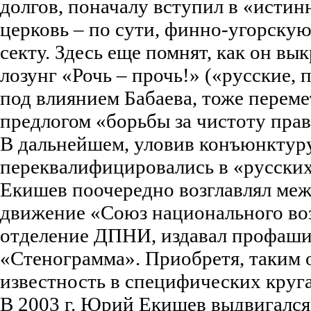
долгов, поначалу вступил в «исти
церковь – по сути, финно-угорску
секту. Здесь еще помнят, как он в
лозунг «Рочь – прочь!» («русские, п
под влиянием Бабаева, тоже переме
предлогом «борьбы за чистоту прав
В дальнейшем, уловив конъюнктуру
переквалифицировались в «русских
Екишев поочередно возглавлял ме
движение «Союз национального во
отделение ДПНИ, издавал профаши
«Стенограмма». Приобретя, таким 
известность в специфических круга
В 2003 г. Юрий Екишев выдвигался