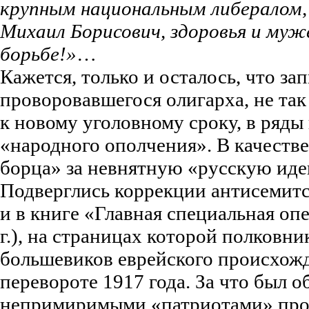
крупным национальным либералом, 
Михаил Борисович, здоровья и муж
борьбе!»
…
Кажется, только и осталось, что за
проворовавшегося олигарха, не та
к новому уголовному сроку, в ряд
«народного ополчения». В качеств
борца» за невнятную «русскую и
Подверглись коррекции антисемитс
и в книге «Главная специальная оп
г.), на страницах которой полковни
большевиков еврейского происхожд
перевороте 1917 года. За что был о
непримиримыми «патриотами» пров