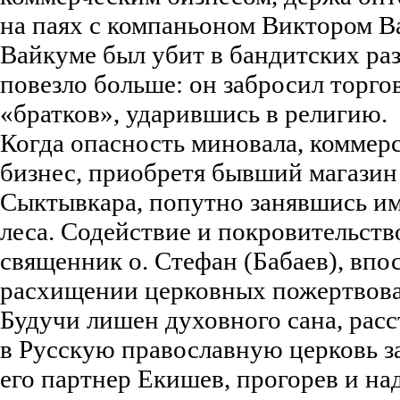
на паях с компаньоном Виктором В
Вайкуме был убит в бандитских ра
повезло больше: он забросил торго
«братков», ударившись в религию.
Когда опасность миновала, коммер
бизнес, приобретя бывший магазин
Сыктывкара, попутно занявшись и
леса. Содействие и покровительств
священник о. Стефан (Бабаев), впо
расхищении церковных пожертвов
Будучи лишен духовного сана, расс
в Русскую православную церковь з
его партнер Екишев, прогорев и н