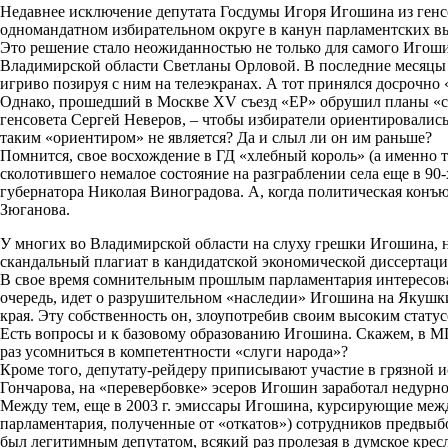
Недавнее исключение депутата Госдумы Игоря Игошина из генс
одномандатном избирательном округе в канун парламентских в
Это решение стало неожиданностью не только для самого Игоши
Владимирской области Светланы Орловой. В последние месяцы
игриво позируя с ним на телеэкранах. А тот принялся досрочно 
Однако, прошедший в Москве XV съезд «ЕР» обрушил планы «ст
генсовета Сергей Неверов, – чтобы избиратели ориентировалис
таким «ориентиром» не является? Да и слыл ли он им раньше?
Помнится, свое восхождение в ГД «хлебный король» (а именно 
сколотившего немалое состояние на разграблении села еще в 90
губернатора Николая Виноградова. А, когда политическая конъ
Зюганова.
У многих во Владимирской области на слуху грешки Игошина, на
скандальный плагиат в кандидатской экономической диссертац
В свое время сомнительным прошлым парламентария интересова
очередь, идет о разрушительном «наследии» Игошина на Якушки
края. Эту собственность он, злоупотребив своим высоким статус
Есть вопросы и к базовому образованию Игошина. Скажем, в МГУ 
раз усомниться в компетентности «слуги народа»?
Кроме того, депутату-рейдеру приписывают участие в грязной 
Гончарова, на «перевербовке» эсеров Игошин заработал недурно
Между тем, еще в 2003 г. эмиссары Игошина, курсирующие меж
парламентария, полученные от «откатов») сотрудников предвы
был легитимным депутатом, всякий раз пролезая в думское кре