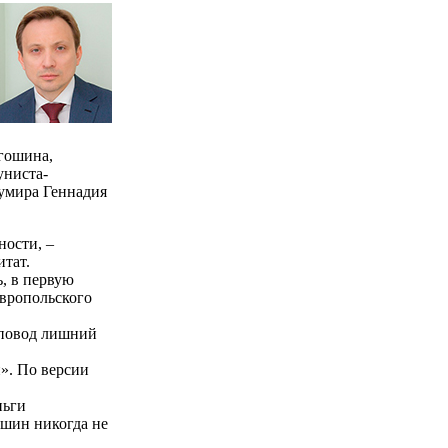
гошина,
униста-
кумира Геннадия
ности, –
тат.
, в первую
авропольского
е повод лишний
». По версии
ньги
ошин никогда не