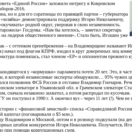
овета «Единой России» заложило интригу в Ковровском
ыборов-2016.
на, но и для его соратницы по правящей партии – губернатора
 «хозяйка» демонстрировала поддержку Игорю Николаевичу,
«окучивать» родной округ, уверовав в свою незаменимость.
арожила» Госдумы. «Нам бы хотелось, – заметил секретарь
ь на лидеров общественного мнения». Стало быть, Игошин уже
так – с оттенком пренебрежения – на Владимирщине называют И
-х) начал под флагом КПРФ, входил в круг доверенных лиц комм
юнктура поменялась, стал членом «ЕР» и оппонентом прежнего 
ходящегося у «кормушки» парламента почти 20 лет. Это, в част
ии, в которой независимые эксперты обнаружили… 95% чужих ци
лся полковник ФСБ России в отставке Владимир Гончаров. Речь
нском элеваторе в Ульяновской обл. и Грачевском элеваторе Ст
ом, сначала незаконно захватил, а потом распродал по кусочкам.
он поступил в 1990 г. А окончил вуз – через 11 лет (!). Чем н
истории с «финансовой зачисткой» списка «Справедливой России
й капитал (поговаривали о $5 млн.).
ду Владимиром и Москвой, оптом и в розницу подкупали (на де
борных штабов конкурентов Игоря Николаевича. Получается, Иг
сло при помощи коррупционных схем.