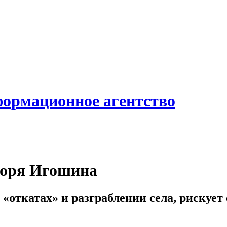
формационное агентство
горя Игошина
откатах» и разграблении села, рискует 