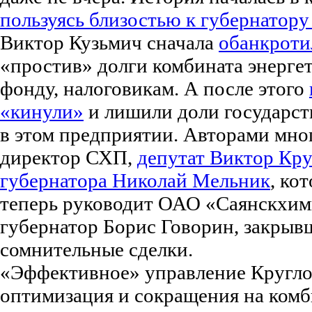
пользуясь близостью к губернатор
Виктор Кузьмич сначала
обанкроти
«простив» долги комбината энерге
фонду, налоговикам. А после этого
«кинули»
и лишили доли государст
в этом предприятии. Авторами мно
директор СХП,
депутат Виктор Кру
губернатора Николай Мельник
, ко
теперь руководит ОАО «Саянскхимп
губернатор Борис Говорин, закрывш
сомнительные сделки.
«Эффективное» управление Кругло
оптимизация и сокращения на комби