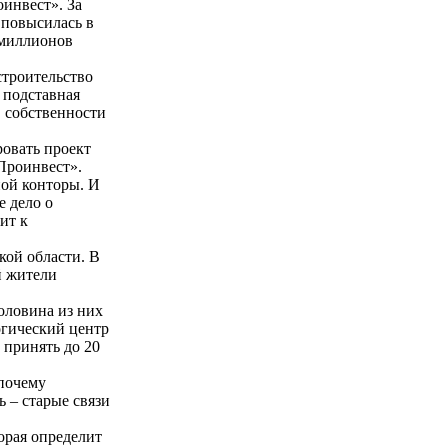
инвест». За
 повысилась в
 миллионов
строительство
 подставная
в собственности
овать проект
«Проинвест».
ной конторы. И
е дело о
ит к
кой области. В
й жители
оловина из них
огический центр
 принять до 20
 почему
 – старые связи
орая определит