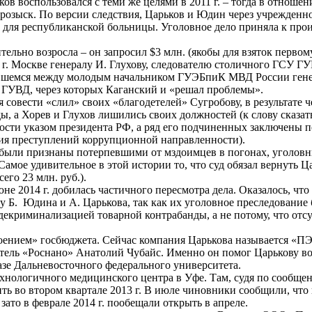
в воспользовался с теми же целями в 2011 г. – тогда в отношен
в розыск. По версии следствия, Царьков и Юдин через учрежден
для республиканской больницы. Уголовное дело приняла к прои
ельно возросла – он запросил $3 млн. (якобы для взяток первом
г. Москве генералу И. Глухову, следователю столичного ГСУ Г
рнувшемся между молодым начальником ГУЭБпиК МВД России ген
ГУВД, через которых Каганский и «решал проблемы».
я совести «слил» своих «благодетелей» Сугробову, в результате 
а Хорев и Глухов лишились своих должностей (к слову сказать,
ности указом президента РФ, а ряд его подчиненных заключены п
ия преступлений коррупционной направленности).
 были признаны потерпевшими от мздоимцев в погонах, уголовн
амое удивительное в этой истории то, что суд обязал вернуть Ц
го 23 млн. руб.).
не 2014 г. добилась частичного пересмотра дела. Оказалось, что
лу Б. Юдина и А. Царькова, так как их уголовное преследование
екриминализацией товарной контрабанды, а не потому, что отсу
своением» госбюджета. Сейчас компания Царькова называется «П
итель «Роснано» Анатолий Чубайс. Именно он помог Царькову во
зе Дальневосточного федерального университета.
хнологичного медицинского центра в Уфе. Там, судя по сообщ
ить во втором квартале 2013 г. В июле чиновники сообщили, что
 зато в феврале 2014 г. пообещали открыть в апреле.