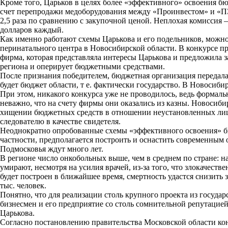
Кроме того, Царьков в целях более «эффективного» освоения б
счет перепродажи медоборудования между «Проинвестом» и «ПЭ
2,5 раза по сравнению с закупочной ценой. Неплохая комиссия –
долларов каждый.
Как именно работают схемы Царькова и его подельников, можно
перинатального центра в Новосибирской области. В конкурсе пр
фирма, которая представляла интересы Царькова и предложила за
региона и оперирует бюджетными средствами.
После признания победителем, бюджетная организация передала
будет бюджет области, т е. фактически государство. В Новосиб
При этом, никакого конкурса уже не проводилось, ведь формальн
неважно, что на счету фирмы они оказались из казны. Новосиби
хищении бюджетных средств в отношении неустановленных лиц. Н
следователю в качестве свидетеля.
Неоднократно опробованные схемы «эффективного освоения» бю
частности, предполагается построить и оснастить современным
Подмосковья ждут много лет.
В регионе число онкобольных выше, чем в среднем по стране: н
умирают, несмотря на усилия врачей, из-за того, что злокачес
будет построен в ближайшее время, смертность удастся снизить 
тыс. человек.
Понятно, что для реализации столь крупного проекта из госуда
бизнесмен и его предприятие со столь сомнительной репутацие
Царькова.
Согласно постановлению правительства Московской области ко