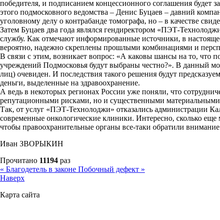
победителя, и подписанием концессионного соглашения будет з
этого подмосковного ведомства – Денис Буцаев – давний компа
уголовному делу о контрабанде томографа, но – в качестве свид
Затем Буцаев два года являлся гендиректором «ПЭТ-Технолоджи
службу. Как отмечают информированные источники, в настояще
вероятно, надежно скреплены прошлыми комбинациями и персп
В связи с этим, возникает вопрос: «А каковы шансы на то, что
учреждений Подмосковья будут выбраны честно?». В данный мо
лиц) очевиден. И последствия такого решения будут предсказу
деньги, выделенные на здравоохранение.
А ведь в некоторых регионах России уже поняли, что сотрудни
репутационными рисками, но и существенными материальными
Так, от услуг «ПЭТ-Технолоджи» отказались администрации Кал
современные онкологические клиники. Интересно, сколько еще
чтобы правоохранительные органы все-таки обратили внимание 
Иван ЗВОРЫКИН
Прочитано
11194
раз
« Благодетель в законе
Побочный дефект »
Наверх
Карта сайта