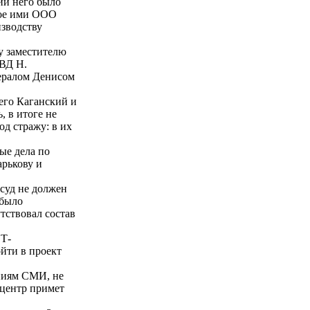
ии него было
ное ими ООО
зводству
у заместителю
УВД Н.
ералом Денисом
чего Каганский и
 в итоге не
од стражу: в их
ые дела по
арькову и
 суд не должен
 было
тствовал состав
ЭТ-
йти в проект
ениям СМИ, не
 центр примет