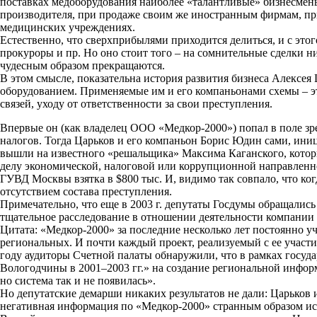
поставках медоборудования наиболее «талантливые» бизнесмены
производителя, при продаже своим же иностранным фирмам, пр
медицинских учреждениях.
Естественно, что сверхприбылями приходится делиться, и с эт
прокуроры и пр. Но оно стоит того – на сомнительные сделки ни
чудесным образом прекращаются.
В этом смысле, показательна история развития бизнеса Алексе
оборудованием. Применяемые им и его компаньонами схемы – 
связей, уходу от ответственности за свои преступления.
Впервые он (как владелец ООО «Медкор-2000») попал в поле зре
налогов. Тогда Царьков и его компаньон Борис Юдин сами, иниц
вышли на известного «решальщика» Максима Каганского, кото
делу экономической, налоговой или коррупционной направленнос
ГУВД Москвы взятка в $800 тыс. И, видимо так совпало, что ког
отсутствием состава преступления.
Примечательно, что еще в 2003 г. депутаты Госдумы обращалис
тщательное расследование в отношении деятельности компании
Цитата: «Медкор-2000» за последние несколько лет постоянно у
региональных. И почти каждый проект, реализуемый с ее участ
году аудиторы Счетной палаты обнаружили, что в рамках госу
Вологодчины в 2001–2003 гг.» на создание региональной инфо
но система так и не появилась».
Но депутатские демарши никаких результатов не дали: Царьков
негативная информация по «Медкор-2000» странным образом ис