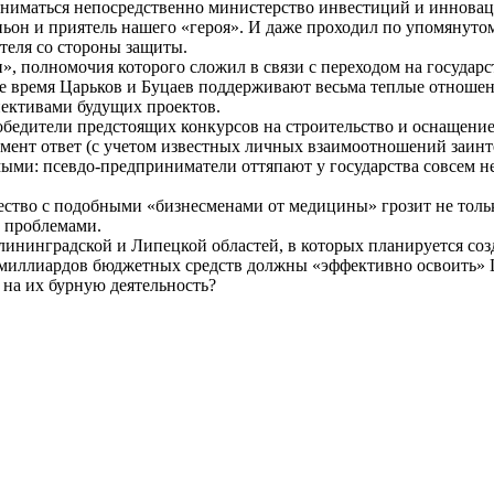
аниматься непосредственно министерство инвестиций и инновац
ньон и приятель нашего «героя». И даже проходил по упомянут
етеля со стороны защиты.
», полномочия которого сложил в связи с переходом на государ
е время Царьков и Буцаев поддерживают весьма теплые отношен
ективами будущих проектов.
 победители предстоящих конкурсов на строительство и оснащени
мент ответ (с учетом известных личных взаимоотношений заин
емыми: псевдо-предприниматели оттяпают у государства совсем 
чество с подобными «бизнесменами от медицины» грозит не толь
 проблемами.
ининградской и Липецкой областей, в которых планируется соз
 миллиардов бюджетных средств должны «эффективно освоить» 
на их бурную деятельность?