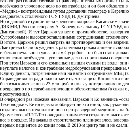
Второй раз своими связями в правоохранительных органах Царько
возбуждено уголовное дело по контрабанде и он был объявлен 
«Медика» контрабандным путем доставили томограф в Карелию 
следователь столичного ГСУ ГУВД Н. Дмитриева.
Но в данной ситуации цена «решения вопроса» Каганским значит
ДЭБ МВД России генералу А. Хореву, начальнику ГСУ ГУВД по 
Дмитриевой). И тут Царьков узнает о противоборстве, разве
Сугробовым и высокопоставленными сотрудниками столичного 
В итоге, Царьков решил сыграть на противоречиях и без зазрени
Дмитриева были осуждены к различным срокам лишения свободы, 
избежал печального удела и сам Сугробов – он был снят с долж
отношении возбуждены уголовные дела по признакам совершен
При этом Царьков и его компаньон вышли сухими из воды: они
неуплате налогов и контрабанде медоборудования прекращены. С
Юдину деньги, потраченные ими на взятки сотрудникам МВД (все
Справедливости ради надо отметить, что защита Каганского в ию
был взыскивать с него 23 млн. руб. в пользу потерпевших по де
прекращено по нереабилитирующим обстоятельствам (в связи с д
преступления).
В очередной раз избежав наказания, Царьков и Ко занялись «о
Технолоджи». Ее интересы лоббирует не кто иной, как руковод
создания высокотехнологичного центра ядерной медицины на ба
Кроме того, «ПЭТ-Технолоджи» занимается созданием высокоте
все в порядке. Изначально строительство планировалось заверш
первых пациентов до конца года. В 2013-м центр так и не сдали,