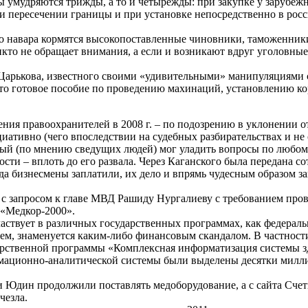
 умудряются трижды, а то и четырежды: при закупке у зарубеж
и пересечении границы и при установке непосредственно в рос
ого навара кормятся высокопоставленные чиновники, таможенник
кто не обращает внимания, а если и возникают вдруг уголовные 
я Царькова, известного своими «удивительными» манипуляциями
это готовое пособие по проведению махинаций, установлению 
ния правоохранителей в 2008 г. – по подозрению в уклонении о
иативно (чего впоследствии на судебных разбирательствах и не
рый (по мнению сведущих людей) мог уладить вопросы по любо
ти – вплоть до его развала. Через Каганского была передана с
да бизнесмены заплатили, их дело и впрямь чудесным образом за
ь с запросом к главе МВД Рашиду Нургалиеву с требованием про
 «Медкор-2000».
частвует в различных государственных программах, как федераль
ием, знаменуется каким-либо финансовым скандалом. В частност
дарственной программы «Комплексная информатизация системы 
рмационно-аналитической системы были выделены десятки милл
 и Юдин продолжили поставлять медоборудование, а с сайта Сче
чезла.