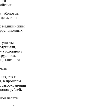
ного
сийских
и, убэповцы,
дела, то они
 с медицинским
коррупционных
т уплаты
 отрицали)
му уголовному
отрудникам
крылось – за
вести
ных, так и
и, в прошлом
здравоохранения
ионов рублей,
тной палаты