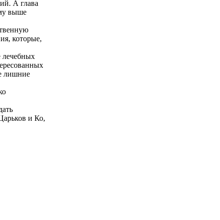
ий. А глава
ому выше
ственную
ия, которые,
е лечебных
тересованных
не лишние
ко
дать
Царьков и Ко,