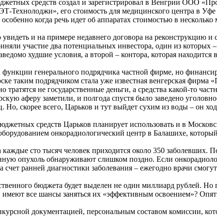
юджетных средств создал и зарегистрировал в Венгрии ООО «Про
Т-Технолоджи», его стоимость для медицинского центра в Уфе
 особенно когда речь идет об аппаратах стоимостью в несколько
 увидеть и на примере недавнего договора на реконструкцию и 
иняли участие два потенциальных инвестора, один из которых –
ведомо худшие условия, а второй – контора, которая находится 
 функции генерального подрядчика частной фирме, но финансир
ирске таким подрядчиком стала уже известная венгерская фирма 
о тратятся не государственные деньги, а средства какой-то част
рскую аферу заметили, и полгода спустя было заведено уголовно
о, скорее всего, Царьков и тут выйдет сухим из воды – он ход
джетных средств Царьков планирует использовать и в Московс
 оборудованием онкорадиологический центр в Балашихе, которы
а каждые сто тысяч человек приходится около 350 заболевших. П
твенную опухоль обнаруживают слишком поздно. Если онкорадиол
за счет ранней диагностики заболевания – ежегодно врачи смогут
рственного бюджета будет выделен не один миллиард рублей. Но
й имеют все шансы заняться их «эффективным освоением»? Опять
нкурсной документацией, персональным составом комиссии, кот