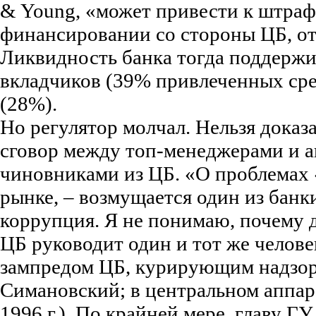
& Young, «может привести к штрафа
финансировании со стороны ЦБ, от
Ликвидность банка тогда поддержив
вкладчиков (39% привлеченных сре
(28%).
Но регулятор молчал. Нельзя доказа
сговор между топ-менеджерами и а
чиновниками из ЦБ. «О проблемах «
рынке, – возмущается один из банк
коррупция. Я не понимаю, почему д
ЦБ руководит один и тот же человек
зампредом ЦБ, курирующим надзор,
Симановский; в центральном аппара
1996 г.). По крайней мере, главу 