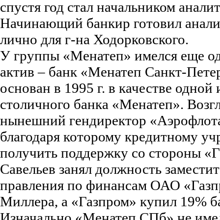
спустя год стал начальником аналит
Начинающий банкир готовил анали
лично для г-на Ходорковского.
У группы «Менатеп» имелся еще о
актив – банк «Менатеп Санкт-Пете
основан в 1995 г. в качестве одной
столичного банка «Менатеп». Возг
нынешний гендиректор «Аэрофлота
благодаря которому кредитному у
получить поддержку со стороны «Га
Савельев занял должность заместит
правления по финансам ОАО «Газп
Миллера, а «Газпром» купил 19% б
Изначально «Менатеп СПб» не имел