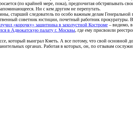
 бросается (по крайней мере, пока), предпочитая обстряпывать св
 запоминающееся. Ни с кем другим не перепутать.
краины, старший следователь по особо важным делам Генеральной
рственный советник юстиции, почетный работник прокуратуры. 
лучил «корочку» защитника в захолустной Костроме
– видимо, в
лся в Адвокатскую палату г. Москвы
, где ему присвоили реестр
се, который выиграл Кметь. А все потому, что свой основной д
анительных органах. Работая в которых, он, по отзывам сослужи