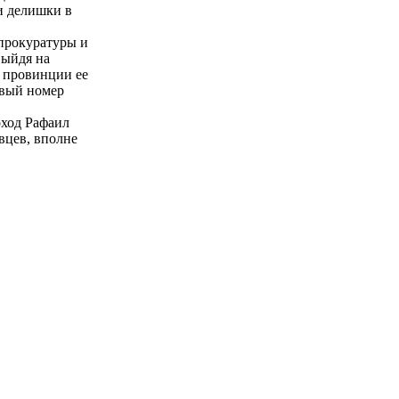
ои делишки в
 прокуратуры и
Выйдя на
 провинции ее
овый номер
оход Рафаил
вцев, вполне