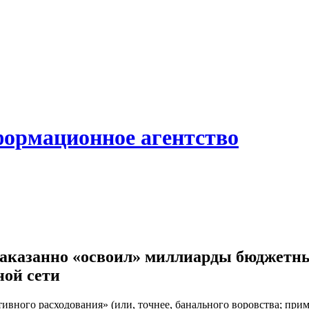
формационное агентство
аказанно «освоил» миллиарды бюджетн
ной сети
вного расходования» (или, точнее, банального воровства; прим