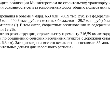
аудита реализации Министерством по строительству, транспорту
 и сохранность сети автомобильных дорог общего пользования 
вания в объеме 4 млрд. 653 млн. 766,9 тыс. руб. (из федеральн
92 млн. 440,7 тыс. руб., из местных бюджетов – 29,7 млн. руб.) б
от плана (!). В том числе, бюджетные ассигнования на содержани
или 13,2%.
от по реконструкции, строительству и ремонту 216,59 км автодо
ей по соединению сельских населенных пунктов с дорожной сет
6,3 км). Зато расходы на все это великолепие составили 35 млн. 
чительные деньги для небольшого региона).