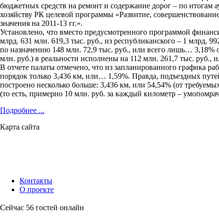
бюджетных средств на ремонт и содержание дорог – по итогам 
хозяйству РК целевой программы «Развитие, совершенствование
значения на 2011-13 гг.».
Установлено, что вместо предусмотренного программой финансиро
млрд. 631 млн. 619,3 тыс. руб., из республиканского – 1 млрд. 9
по назначению 148 млн. 72,9 тыс. руб., или всего лишь… 3,18% 
млн. руб.) в реальности исполнены на 112 млн. 261,7 тыс. руб., 
В отчете палаты отмечено, что из запланированного графика раб
порядок только 3,436 км, или… 1,59%. Правда, подъездных пут
построено несколько больше: 3,436 км, или 54,54% (от требуемых 
(то есть, примерно 10 млн. руб. за каждый километр – умопомра
Подробнее ...
Карта сайта
Контакты
О проекте
Сейчас 56 гостей онлайн