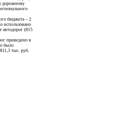
 и дорожному
регионального
ого бюджета – 2
ыло использовано
е автодорог (815
рог приведено в
ью было
811,3 тыс. руб.