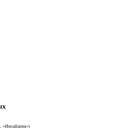
ых
. «Инсайдера»)