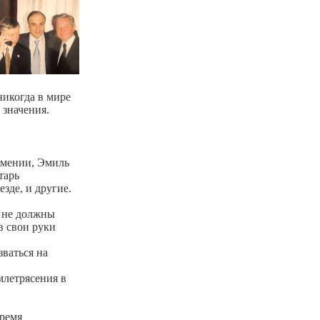
икогда в мире
 значения.
рмении, Эмиль
тарь
зде, и другие.
ы не должны
в свои руки
ваться на
летрясения в
время