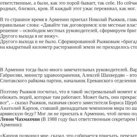
ответственные, а были, как это порой бывает, так себе. Но сейчас
родных, близких, кров. И каждый этот ужас переживал, как мог.
В то страшное время в Армению приехал Николай Рыжков, глава
правильные слова: «Давайте так договоримся: или местные влас
решение – освободим местных руководителей, сформируем брига
Другого выхода я не вижу».
Другого выхода и не было. Сформированной Рыжковым «бригаде
на квадратный километр растерзанной земли не приходилось ст
В Армении тогда было много замечательных руководителей. Ва
Габриелян, министр здравоохранения, Алексей Шахвердян – вто
Спитакского райкома партии, начальник Ереванского отделения
Поэтому Рыжков посчитал, что в такой экстремальный момент кт
обижать людей, которые там работают. Может быть, они прекрасн
все", – сказал Рыжков, назначая своего заместителя Бориса Щер
Анатолий Карпов, ставший двенадцатым чемпионом мира по шахма
армянскую беду? Мог ли не приехать в Армению, чтоб лично под
Левон Чахмахчян
(В 1988 году был ответственным секретаре
Армении):
«Карпов позвонил мне, сказал, что собирается приехать, перед