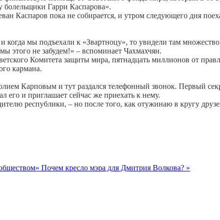
му болельщики Гарри Каспарова».
реван Каспаров пока не собирается, и утром следующего дня поех
 и когда мы подъехали к «Звартноцу», то увидели там множество
мы этого не забудем!» – вспоминает Чахмахчян.
ветского Комитета защиты мира, пятнадцать миллионов от прав
ого кармана.
олием Карповым и тут раздался телефонный звонок. Первый сек
ал его и приглашает сейчас же приехать к нему.
ителю республики, – но после того, как отужинаю в кругу друзе
с обществом»
Почем кресло мэра для Дмитрия Волкова? »