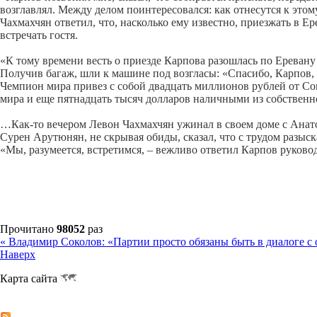
возглавлял. Между делом поинтересовался: как отнесутся к это
Чахмахчян ответил, что, насколько ему известно, приезжать в Е
встречать гостя.
«К тому времени весть о приезде Карпова разошлась по Еревану
Получив багаж, шли к машине под возгласы: «Спасибо, Карпов, 
Чемпион мира привез с собой двадцать миллионов рублей от Со
мира и еще пятнадцать тысяч долларов наличными из собственн
…Как-то вечером Левон Чахмахчян ужинал в своем доме с Анат
Сурен Арутюнян, не скрывая обиды, сказал, что с трудом разыск
«Мы, разумеется, встретимся, – вежливо ответил Карпов руковод
Прочитано
98052
раз
« Владимир Соколов: «Партии просто обязаны быть в диалоге 
Наверх
Карта сайта