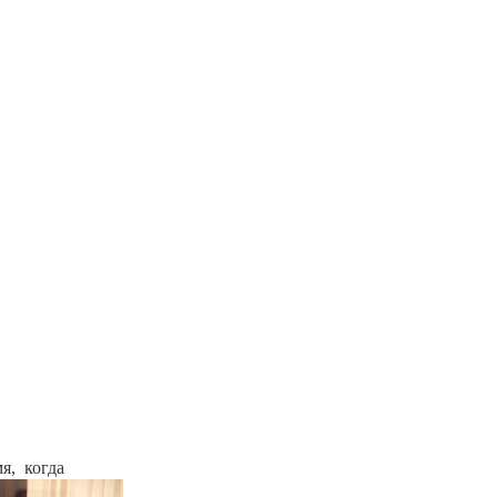
мя,
когда