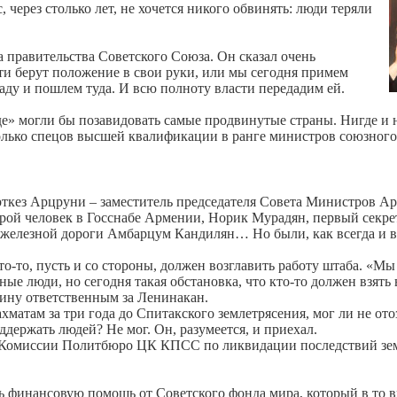
, через столько лет, не хочется никого обвинять: люди теряли
 правительства Советского Союза. Он сказал очень
ти берут положение в свои руки, или мы сегодня примем
ду и пошлем туда. И всю полноту власти передадим ей.
» могли бы позавидовать самые продвинутые страны. Нигде и н
олько спецов высшей квалификации в ранге министров союзного
рткез Арцруни – заместитель председателя Совета Министров А
рой человек в Госснабе Армении, Норик Мурадян, первый секре
 железной дороги Амбарцум Кандилян… Но были, как всегда и ве
о-то, пусть и со стороны, должен возглавить работу штаба. «М
ые люди, но сегодня такая обстановка, что кто-то должен взять 
бину ответственным за Ленинакан.
там за три года до Спитакского землетрясения, мог ли не отоз
держать людей? Не мог. Он, разумеется, и приехал.
м Комиссии Политбюро ЦК КПСС по ликвидации последствий зем
ать финансовую помощь от Советского фонда мира, который в то 