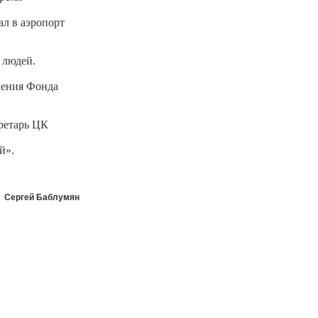
ал в аэропорт
 людей.
ления Фонда
ретарь ЦК
й».
Сергей Баблумян