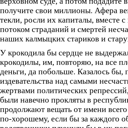
верховном суде, а потом подадите 
получите свои миллионы. Афера ве
текли, росли их капиталы, вместе 
потоком страданий и смертей несч
наших калмыцких стариков и стару
У крокодила бы сердце не выдержал
крокодилы, им, повторяю, на все п
деньги, да побольше. Казалось бы, 
издевательства над самыми несчас
жертвами политических репрессий
были навечно прокляты в республик
продолжают вещать от имени всего
по-хорошему, если бы за каждого о
родственники плюнули бы в их пог