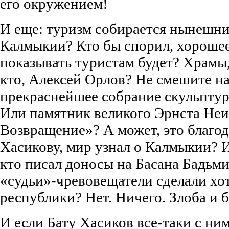
его окружением!
И еще: туризм собирается нынешний
Калмыкии? Кто бы спорил, хорошее
показывать туристам будет? Храмы
кто, Алексей Орлов? Не смешите н
прекраснейшее собрание скульптур
Или памятник великого Эрнста Неи
Возвращение»? А может, это благо
Хасикову, мир узнал о Калмыкии? И
кто писал доносы на Басана Бадьм
«судьи»-чревовещатели сделали хот
республики? Нет. Ничего. Злоба и б
И если Бату Хасиков все-таки с ним