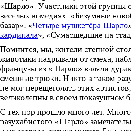
«Шарло». Участники этой группы 
веселых комедиях: «Безумные нов
базар», «
Четыре мушкетёра Шарло
кардинала
», «Сумасшедшие на стади
Помнится, мы, жители степной сто
животики надрывали от смеха, набл
французы из «Шарло» валяли дурак
смешные трюки. Никто в таком раз
не мог перещеголять этих артистов
великолепны в своем показушном б
С тех пор прошло много лет. Много
разухабистого «Шарло» замечатель
и на эстраде, тот же мистер Бин, на