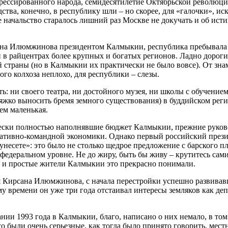
рессированного народа, семидесятилетие Октябрьской революции
ства, конечно, в республику шли – но скорее, для «галочки», и
 начальство старалось лишний раз Москве не докучать и об ис
рсана Илюмжинова президентом Калмыкии, республика пребывала 
 и в райцентрах более крупных и богатых регионов. Ладно дороги
й страны (но в Калмыкии их практически не было вовсе). От зна
ного колхоза неплохо, для республики – слезы.
ь: ни своего театра, ни достойного музея, ни школы с обучение
 тяжко выносить бремя земного существования) в буддийском рег
сем маленькая.
ически полностью наполнявшие бюджет Калмыкии, прежние руко
ративно-командной экономики. Однако первый российский през
унесете»: это было не столько щедрое предложение с барского пл
едеральном уровне. Не до жиру, быть бы живу – крутитесь сами,
 – и простые жители Калмыкии это прекрасно понимали.
я Кирсана Илюмжинова, с начала перестройки успешно развивав
му времени он уже три года отстаивал интересы земляков как де
ии 1993 года в Калмыкии, благо, написано о них немало, в том
го были очень серьезные, как тогда было принято говорить, мест