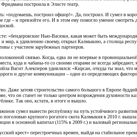
 Фридмана построила в Элисте театр.
: «подумаешь, построил офшор!». Да, построил. И сумел в коро
е где – и превзойти его. И в этом ему помогло умение смотреть 
доской.
сте: «бендеровские Нью-Васюки, какая может быть международ
и мир, к удивлению своему, открыл Калмыкию, а столица респу
тивы с участием зарубежных партнеров.
олоконной связью. Когда, едва ли не впервые в провинциальной
 места, куда и чабаны-то со своими отарами не всегда забредают,
ойла Вагит Алекперов удивлялся: «Кирсан, откуда ты знал, что м
, дороги и другие коммуникации – один из определяющих фактор
во. Даже затеяв строительство самого большого в Европе будди
е, что он станет не только центром возрождения духовности к
блике. Так оно, кстати, в итоге и вышло.
жинов сумел вывести республику на путь устойчивого развития
о поголовью крупного рогатого скота Калмыкия в 2010 г. вышла
тиции в основной капитал (115% в 2009 г.) и валовый региональ
усский крест» перестроечных времен, выйдя на стабильное прев