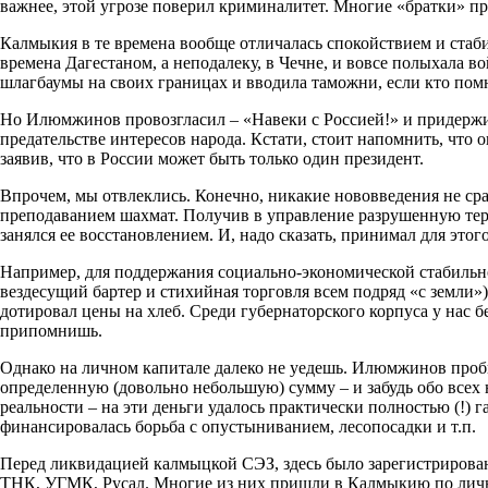
важнее, этой угрозе поверил криминалитет. Многие «братки» пр
Калмыкия в те времена вообще отличалась спокойствием и стабил
времена Дагестаном, а неподалеку, в Чечне, и вовсе полыхала в
шлагбаумы на своих границах и вводила таможни, если кто пом
Но Илюмжинов провозгласил – «Навеки с Россией!» и придержив
предательстве интересов народа. Кстати, стоит напомнить, что
заявив, что в России может быть только один президент.
Впрочем, мы отвлеклись. Конечно, никакие нововведения не ср
преподаванием шахмат. Получив в управление разрушенную тер
занялся ее восстановлением. И, надо сказать, принимал для это
Например, для поддержания социально-экономической стабильно
вездесущий бартер и стихийная торговля всем подряд «с земли»)
дотировал цены на хлеб. Среди губернаторского корпуса у нас бе
припомнишь.
Однако на личном капитале далеко не уедешь. Илюмжинов проб
определенную (довольно небольшую) сумму – и забудь обо всех н
реальности – на эти деньги удалось практически полностью (!) 
финансировалась борьба с опустыниванием, лесопосадки и т.п.
Перед ликвидацией калмыцкой СЭЗ, здесь было зарегистрирован
ТНК, УГМК, Русал. Многие из них пришли в Калмыкию по лич