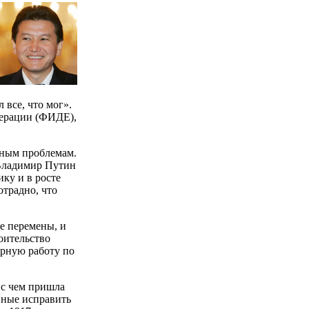
 все, что мог».
дерации (ФИДЕ),
зным проблемам.
 Владимир Путин
ку и в росте
отрадно, что
е перемены, и
оительство
ерную работу по
 с чем пришла
нные исправить