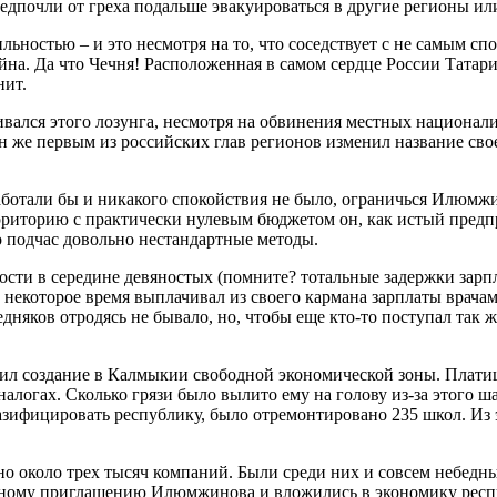
едпочли от греха подальше эвакуироваться в другие регионы или
ьностью – и это несмотря на то, что соседствует с не самым сп
ойна. Да что Чечня! Расположенная в самом сердце России Татари
нит.
ался этого лозунга, несмотря на обвинения местных национали
 он же первым из российских глав регионов изменил название св
аботали бы и никакого спокойствия не было, ограничься Илюмж
риторию с практически нулевым бюджетом он, как истый предп
го подчас довольно нестандартные методы.
сти в середине девяностых (помните? тотальные задержки зарп
 некоторое время выплачивал из своего кармана зарплаты врачам
дняков отродясь не бывало, но, чтобы еще кто-то поступал так же
ил создание в Калмыкии свободной экономической зоны. Плати
алогах. Сколько грязи было вылито ему на голову из-за этого ша
газифицировать республику, было отремонтировано 235 школ. Из 
о около трех тысяч компаний. Были среди них и совсем небедны
ному приглашению Илюмжинова и вложились в экономику респ