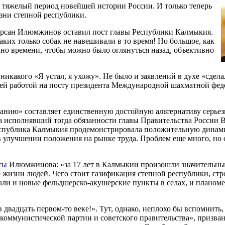
тяжелый период новейшей истории России. И только теперь
изни степной республики.
 Кирсан Илюмжинов оставил пост главы Республики Калмыкия.
аких только собак не навешивали в то время! Но большое, как
чно времени, чтобы можно было оглянуться назад, объективно
никакого «Я устал, я ухожу». Не было и заявлений в духе «сделал
своей работой на посту президента Международной шахматной фе
еланию» составляет единственную достойную альтернативу серье
ода исполнявший тогда обязанности главы Правительства России
Республика Калмыкия продемонстрировала положительную динами
 улучшении положения на рынке труда. Проблем еще много, но 
ты
Илюмжинова: «за 17 лет в Калмыкии произошли значительны
изни людей. Чего стоит газификация степной республики, стр
али и новые фельдшерско-акушерские пункты в селах, и планом
двадцать первом-то веке!». Тут, однако, неплохо бы вспомнить,
 коммунистической партии и советского правительства», призва