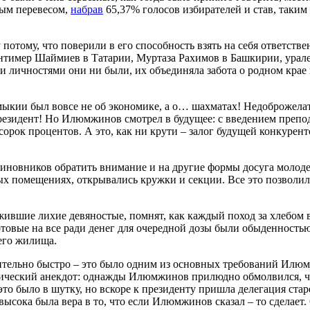
ным перевесом,
набрав
65,37% голосов избирателей и став, таким
отому, что поверили в его способность взять на себя ответстве
интимер Шаймиев в Татарии, Муртаза Рахимов в Башкирии, урал
 личностями они ни были, их объединяла забота о родном крае 
ыкии был вовсе не об экономике, а о… шахматах! Недоброжела
резидент! Но Илюмжинов смотрел в будущее: с введением препо
сорок процентов. А это, как ни крути – залог будущей конкурен
новников обратить внимание и на другие формы досуга молоде
ых помещениях, открывались кружки и секции. Все это позволил
жившие лихие девяностые, помнят, как каждый поход за хлебом 
товые на все ради денег для очередной дозы были обыденностью
его жилища.
сительно быстро – это было одним из основных требований Илю
рический анекдот: однажды Илюмжинов прилюдно обмолвился, ч
это было в шутку, но вскоре к президенту пришла делегация ста
ысока была вера в то, что если Илюмжинов сказал – то сделает.