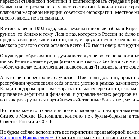
перекосы сталинской политики и компенсировать страдания реп
Калмыкия встречала не в лучшем состоянии. Какие-никакие сред
благодаря махровой инерции советской бюрократии. Местное же
своего народа не вспоминало.
В итоге к весне 1993 года, когда земляки впервые избрали Ки
руинах, то близко к тому. Ладно газ, которого в России не было
представляющие, как известно, одну из двух извечных бед наше
мелкого рогатого скота осталось всего 470 тысяч овец: для круп
О культуре, образовании и духовности лучше вовсе не вспоминат
языке. Религиозные нужды (атеизм-атеизмом, а без Бога все же
«обслуживала» единственная православная (!) церковь, и то сов
А тут еще и перестройка случилась. Пока шли дотации, практ
республики чувствовали себя вполне уютно в рамках админист
Ельцин недаром призывал «брать столько суверенитета, сколько 
признание дефицита и финансов, и управленческих ресурсов на ф
вот как раз крутиться партийно-хозяйственные бонзы не умели
Вот тогда кое-кто из них и вспомнил молодого предпринимател
бизнес в Москве. Вспомнили, конечно, не с бухты-барахты: к то
Советов России и СССР.
Не будем сейчас вспоминать все перипетии предвыборной кампан
Кирсаном Николаевичем
. Отметим только, что противники у не