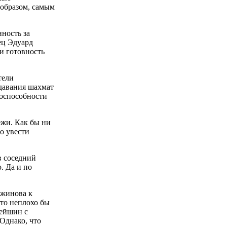
 образом, самым
нность за
ец Эдуард
и готовность
тели
давания шахмат
тоспособности
жи. Как бы ни
о увести
в соседний
. Да и по
мжинова к
то неплохо бы
рейшин с
 Однако, что