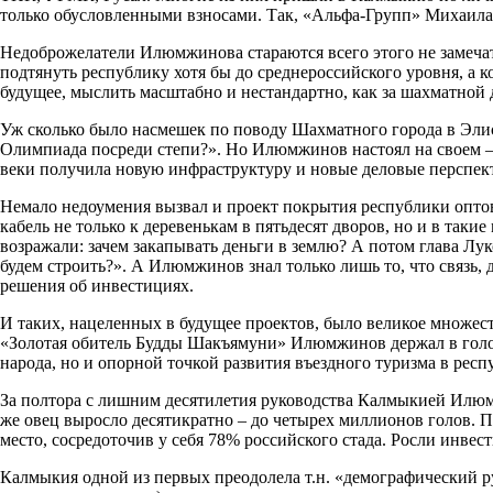
только обусловленными взносами. Так, «Альфа-Групп» Михаила
Недоброжелатели Илюмжинова стараются всего этого не замечать
подтянуть республику хотя бы до среднероссийского уровня, а ко
будущее, мыслить масштабно и нестандартно, как за шахматной 
Уж сколько было насмешек по поводу Шахматного города в Эли
Олимпиада посреди степи?». Но Илюмжинов настоял на своем – 
веки получила новую инфраструктуру и новые деловые перспек
Немало недоумения вызвал и проект покрытия республики оптов
кабель не только к деревенькам в пятьдесят дворов, но и в такие
возражали: зачем закапывать деньги в землю? А потом глава Лук
будем строить?». А Илюмжинов знал только лишь то, что связь
решения об инвестициях.
И таких, нацеленных в будущее проектов, было великое множест
«Золотая обитель Будды Шакъямуни» Илюмжинов держал в голов
народа, но и опорной точкой развития въездного туризма в респу
За полтора с лишним десятилетия руководства Калмыкией Илюм
же овец выросло десятикратно – до четырех миллионов голов. П
место, сосредоточив у себя 78% российского стада. Росли инвес
Калмыкия одной из первых преодолела т.н. «демографический р