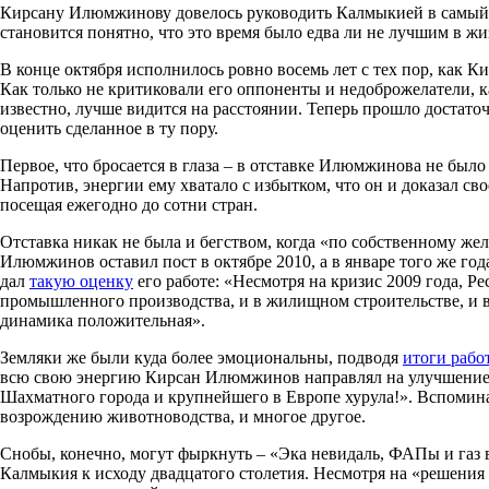
Кирсану Илюмжинову довелось руководить Калмыкией в самый 
становится понятно, что это время было едва ли не лучшим в ж
В конце октября исполнилось ровно восемь лет с тех пор, как
Как только не критиковали его оппоненты и недоброжелатели, к
известно, лучше видится на расстоянии. Теперь прошло достато
оценить сделанное в ту пору.
Первое, что бросается в глаза – в отставке Илюмжинова не было 
Напротив, энергии ему хватало с избытком, что он и доказал 
посещая ежегодно до сотни стран.
Отставка никак не была и бегством, когда «по собственному ж
Илюмжинов оставил пост в октябре 2010, а в январе того же г
дал
такую оценку
его работе: «Несмотря на кризис 2009 года, 
промышленного производства, и в жилищном строительстве, и в
динамика положительная».
Земляки же были куда более эмоциональны, подводя
итоги рабо
всю свою энергию Кирсан Илюмжинов направлял на улучшение ж
Шахматного города и крупнейшего в Европе хурула!». Вспомин
возрождению животноводства, и многое другое.
Снобы, конечно, могут фыркнуть – «Эка невидаль, ФАПы и газ в 
Калмыкия к исходу двадцатого столетия. Несмотря на «решения