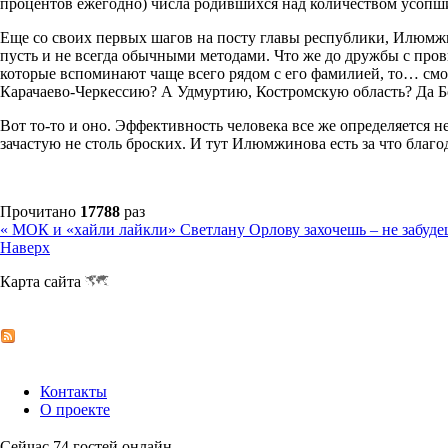
процентов ежегодно) числа родившихся над количеством усопш
Еще со своих первых шагов на посту главы республики, Илюмжин
пусть и не всегда обычными методами. Что же до дружбы с про
которые вспоминают чаще всего рядом с его фамилией, то… смогл
Карачаево-Черкессию? А Удмуртию, Костромскую область? Да Бо
Вот то-то и оно. Эффективность человека все же определяется н
зачастую не столь броских. И тут Илюмжинова есть за что благо
Прочитано
17788
раз
« МОК и «хайли лайкли»
Светлану Орлову захочешь – не забуде
Наверх
Карта сайта
Контакты
О проекте
Сейчас 74 гостей онлайн