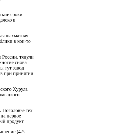
ткие сроки
далеко в
ная шахматная
блики в кои-то
 России, тянули
 многие снова
ы тут завод
ов при принятии
йского Хурула
алмыцкого
. Поголовье тех
 на первое
ный продукт.
ышение (4-5