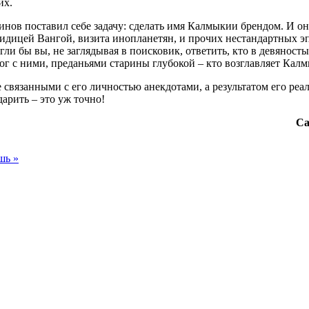
их.
ов поставил себе задачу: сделать имя Калмыкии брендом. И он 
видицей Вангой, визита инопланетян, и прочих нестандартных э
и бы вы, не заглядывая в поисковик, ответить, кто в девяносты
г с ними, преданьями старины глубокой – кто возглавляет Кал
е связанными с его личностью анекдотами, а результатом его реа
дарить – это уж точно!
Са
шь »