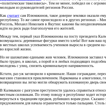
«политические тяжеловесы». Тем не менее, победил он с огром
молодым из руководителей регионов России.
Как
считает
сам Илюмжинов, такое доверие земляки оказали ему п
республику. То же самое происходило и в других регионах – М
Россель, Михаил Николаев в Якутии: какими бы неоднозначными
идти на риск ради благополучия его жителей.
Между тем, первый указ Илюмжинова на посту президента Калм
возмущались: деревянные фигурки вместо хлеба! Вот вам ваш п
в местных школах успеваемость учеников выросла в среднем на 
во взрослой жизни.
Но не шахматами едиными жив человек. Илюмжинов заставил чи
было трудно, в школах, а порой и в любых подходящих подсобн
молодежь с улиц, снизить криминальную напряженность.
Кстати, раз уж заговорили о криминале. Наши сограждане, пере
магазин становился приключением. Наркоманы и алкоголики, го
возвращении вы легко могли обнаружить взломанную дверь сво
В Калмыкии с разгулом преступности удалось справиться отно
местным силовикам. По этому поводу в республике ходит исто
вернуться к традициям предков, рубивших ворам руки. Сказано 
предложением для начала ограничиться только пальцами. Столь в