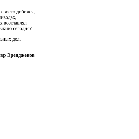
своего добился,
пизодах,
х возглавлял
мыкию сегодня?
льных дел,
вр Эрендженов