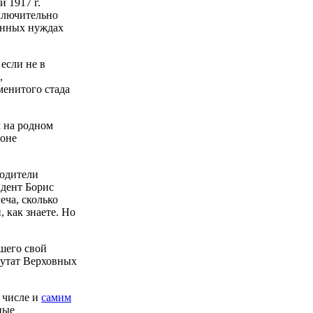
 1917 г.
сключительно
тинных нуждах
если не в
,
менитого стада
м на родном
ионе
водители
идент Борис
еча, сколько
 как знаете. Но
шего свой
путат Верховных
 числе и
самим
ные