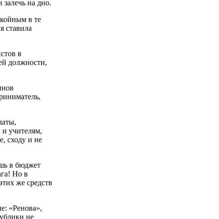
 залечь на дно.
окойным в те
я ставила
стов в
оей должности,
инов
риниматель,
латы,
 и учителям,
, сходу и не
шь в бюджет
га! Но в
этих же средств
е: «Ренова»,
ублики не