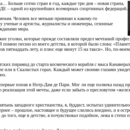
ка… Больше сотни стран в год, каждые три дня – новая страна,
ИДЕ – одной из крупнейших всемирных спортивных федераций.
енам. Человек все меньше привязан к какому-то
ру ученые и артисты, журналисты и инженеры, сезонные
жданами мира.
акие уголки, которые прежде составляли предел мечтаний профе
Я помню песню из моего детства, в которой были слова: «Планет
ов пятнадцать лету, и плюс еще минут 15 на такси». Но, по-моему
етских пирамид до старта космического корабля с мыса Канаверал
е или в Скалистых горах. Каждый может своими глазами увиде
но.
впервые попав в Нотр-Дам де Пари. Мог ли еще полвека назад пр
о реализация этой мечты, даже если забыть о пресловутом «желез
ятынь западного христианства, я, буддист, испытал удивительн
ернее – прошлое, настоящее и будущее слились воедино, и я остр
 до того, еще в детстве, я почувствовал подобное, лежа в степи 