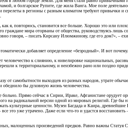
тебя в любом городе Земли. Для меня стали равно привычными 
ламой, и болгарское Рупите, где жила Ванга. Мое поле деятельно
 и перелеты в регионы с разным климатом требуют привычки и с
.
, как я, повторюсь, становится все больше. Хорошо это или пло
 что граждане мира оторваны от общества, руководствуясь лишь 
овно говоря, – писать Кирсану Илюмжинову, где его дом?», – ех
автоматически добавляет определение «безродный». И вот почему
ет человечество к слиянию, к нивелировке национальных, расов
ерешли к территориальному, и неизбежно рано или поздно прид
тказу от самобытности выходцев из разных народов, утрате обыча
и обеднило бы духовную жизнь человечества.
се больно. Прямо сейчас в Сирии, Ираке, Афганистане орудует ор
ого на радикальной версии одной из мировых религий. Где бы н
ать культурные ценности. Музеи Багдада и Каира, древнейшие
е это уже утрачено. Даже если что-то и удастся восстановить –
ичных, малоценных произведений предков. Равно важны Статуя 