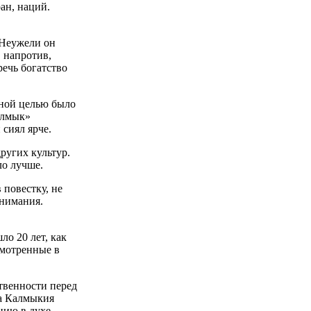
ан, наций.
 Неужели он
 напротив,
речь богатство
вной целью было
алмык»
сиял ярче.
ругих культур.
ло лучше.
повестку, не
внимания.
о 20 лет, как
смотренные в
твенности перед
ка Калмыкия
нию в духе