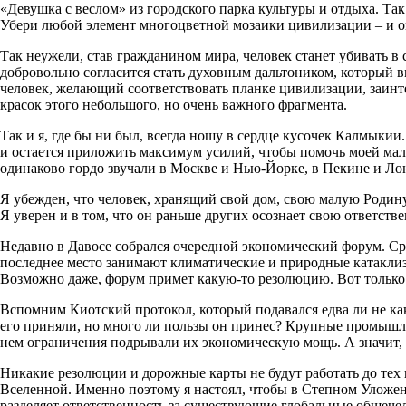
«Девушка с веслом» из городского парка культуры и отдыха. Так
Убери любой элемент многоцветной мозаики цивилизации – и он
Так неужели, став гражданином мира, человек станет убивать в 
добровольно согласится стать духовным дальтоником, который в
человек, желающий соответствовать планке цивилизации, заинте
красок этого небольшого, но очень важного фрагмента.
Так и я, где бы ни был, всегда ношу в сердце кусочек Калмыки
и остается приложить максимум усилий, чтобы помочь моей мал
одинаково гордо звучали в Москве и Нью-Йорке, в Пекине и Ло
Я убежден, что человек, хранящий свой дом, свою малую Родину
Я уверен и в том, что он раньше других осознает свою ответств
Недавно в Давосе собрался очередной экономический форум. Ср
последнее место занимают климатические и природные катаклиз
Возможно даже, форум примет какую-то резолюцию. Вот только 
Вспомним Киотский протокол, который подавался едва ли не как
его приняли, но много ли пользы он принес? Крупные промышл
нем ограничения подрывали их экономическую мощь. А значит, 
Никакие резолюции и дорожные карты не будут работать до тех 
Вселенной. Именно поэтому я настоял, чтобы в Степном Уложе
разделяет ответственность за существующие глобальные общечел