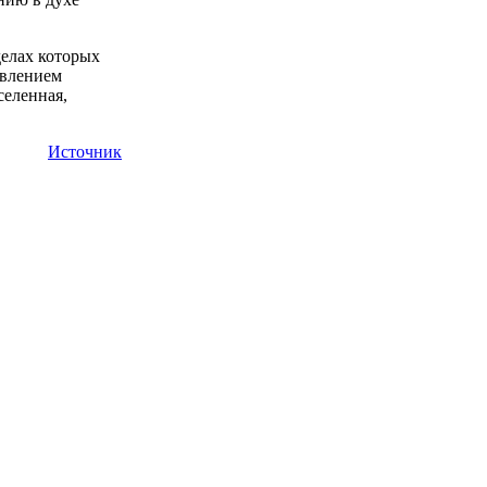
делах которых
ивлением
селенная,
Источник