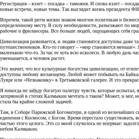
Регистрация – взлет – посадка – таможня. И снова взлет – посад
новые встречи, новые темы. Так выглядит жизнь президента Ф
Впрочем, такой ритм жизни знаком многим политикам и бизнесм
определенному месту. В силу необходимости, разъезжают по ми
рабочие и фрилансеры. Все больше людей, ощущающих себя гра
Цивилизация развивается, и людям становятся доступны даже т
путешественников. Кто-то говорит – «мир становится меньше». 
маленькою что-то. За час ее хоть всю исколеси. В любую даль час
уменьшается, а человек растет.
Это значит, что все культурные богатства цивилизации, от егип
доступны любому желающему. Любой может побывать на Байкал
Лувре или «Незнакомку» в Третьяковской галерее. И это прекрас
Я никогда не забуду богатую палитру чувств, которые испытал, 
затерянной в степях Калмыкии мечтать о таком? Может, и мог, н
стала бы крайне сложной задачей.
Там, в Соборе Парижской Богоматери, в одной из величайших св
единения с Космосом, с Богом. Время перестало существовать, в
частью этого целого. Это со мной случилось не впервые: задолго
небом Калмыкии.