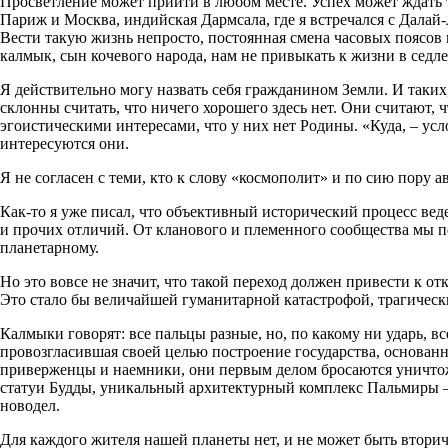
Просветление может прийти в любом месте. Успех может ждать 
Париж и Москва, индийская Дармсала, где я встречался с Далай-
Вести такую жизнь непросто, постоянная смена часовых поясов
калмык, сын кочевого народа, нам не привыкать к жизни в седле
Я действительно могу назвать себя гражданином Земли. И таких
склонны считать, что ничего хорошего здесь нет. Они считают,
эгоистическими интересами, что у них нет Родины. «Куда, – усл
интересуются они.
Я не согласен с теми, кто к слову «космополит» и по сию пору 
Как-то я уже писал, что объективный исторический процесс вед
и прочих отличий. От кланового и племенного сообщества мы п
планетарному.
Но это вовсе не значит, что такой переход должен привести к о
Это стало бы величайшей гуманитарной катастрофой, трагическ
Калмыки говорят: все пальцы разные, но, по какому ни ударь, в
провозгласившая своей целью построение государства, основанн
приверженцы и наемники, они первым делом бросаются уничтож
статуи Будды, уникальный архитектурный комплекс Пальмиры – вс
новодел.
Для каждого жителя нашей планеты нет, и не может быть втор