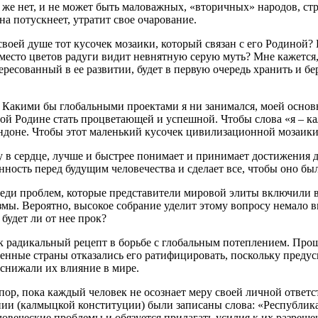
 же нет, и не может быть маловажных, «вторичных» народов, стр
а потускнеет, утратит свое очарование.
своей душе тот кусочек мозаики, который связан с его Родиной?
место цветов радуги видит невнятную серую муть? Мне кажется,
ресованный в ее развитии, будет в первую очередь хранить и бе
и. Какими бы глобальными проектами я ни занимался, моей осно
ой Родине стать процветающей и успешной. Чтобы слова «я – к
ндоне. Чтобы этот маленький кусочек цивилизационной мозаики 
 в сердце, лучше и быстрее понимает и принимает достижения д
енность перед будущим человечества и сделает все, чтобы оно бы
еди проблем, которые представители мировой элиты включили в 
мы. Вероятно, высокое собрание уделит этому вопросу немало 
будет ли от нее прок?
 радикальный рецепт в борьбе с глобальным потеплением. Прошл
енные страны отказались его ратифицировать, поскольку преду
снижали их влияние в мире.
пор, пока каждый человек не осознает меру своей личной ответс
нии (калмыцкой конституции) были записаны слова: «Республи
овеческие проблемы и обязуется прилагать усилия к их разреше