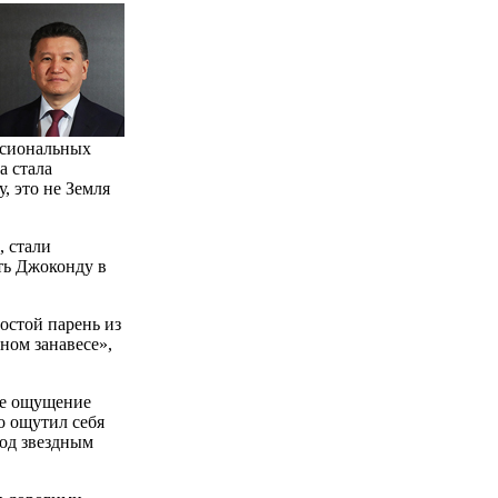
ссиональных
а стала
, это не Земля
, стали
ть Джоконду в
остой парень из
ном занавесе»,
ое ощущение
о ощутил себя
под звездным