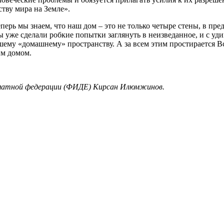
ству мира на Земле».
ерь мы знаем, что наш дом – это не только четыре стены, в пре
ы уже сделали робкие попытки заглянуть в неизведанное, и с уд
ашему «домашнему» пространству. А за всем этим простирается В
им домом.
матной федерации (ФИДЕ) Кирсан Илюмжинов.