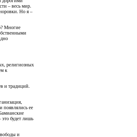
и дорогими
сти – весь мир.
норовки. Но я –
хо? Многие
собственными
идно
.
ых, религиозных
ем к
ев и традиций.
ганизация,
и появлялись ее
 Бамианские
 это будет лишь
Свободы и