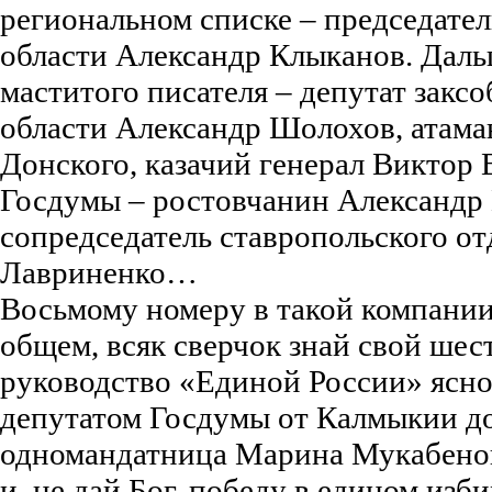
региональном списке – председате
области Александр Клыканов. Даль
маститого писателя – депутат закс
области Александр Шолохов, атама
Донского, казачий генерал Виктор 
Госдумы – ростовчанин Александр
сопредседатель ставропольского о
Лавриненко…
Восьмому номеру в такой компании 
общем, всяк сверчок знай свой ше
руководство «Единой России» ясно
депутатом Госдумы от Калмыкии до
одномандатница Марина Мукабенова
и, не дай Бог, победу в едином изб