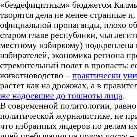
«бездефицитным» бюджетом Калм
творятся дела не менее странные и,
официальной пропаганды, плохо о
старом главе республики, чья леги
местному избиркому) подкреплена 
избирателей, экономика региона п
стремительный полет в пропасть: е
животноводство –
практически ун
растет как на дрожжах, а в правите
же надоевшие до тошноты лица
.
В современной политологии, равно
политической журналистике, не пр
что избранных лидеров по делам их
дней пребывания на новом посту – 