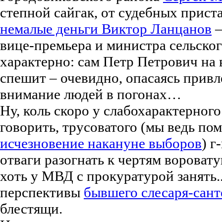
степной сайгак, от судебных прист
немалые деньги Виктор Ланцанов
–
вице-премьера и министра сельског
характерно: сам Петр Петрович на 
спешит – очевидно, опасаясь привл
внимание людей в погонах…
Ну, коль скоро у слабохарактерного
говорить, трусоватого (мы ведь по
исчезновение накануне выборов
) г
отваги разогнать к чертям вороват
хоть у МВД с прокуратурой занять.
перспективы
бывшего слесаря-сан
блестящи.