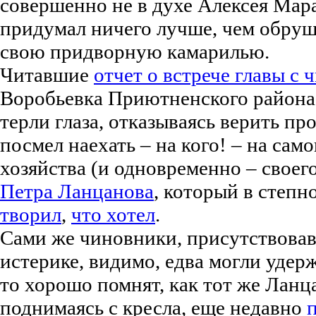
совершенно не в духе Алексея Мара
придумал ничего лучше, чем обруш
свою придворную камарилью.
Читавшие
отчет о встрече главы с
Воробьевка Приютненского района,
терли глаза, отказываясь верить п
посмел наехать – на кого! – на сам
хозяйства (и одновременно – своег
Петра Ланцанова
, который в степ
творил
,
что хотел
.
Сами же чиновники, присутствова
истерике, видимо, едва могли удерж
то хорошо помнят, как тот же Ланц
поднимаясь с кресла, еще недавно