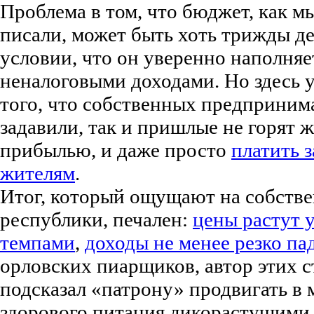
Проблема в том, что бюджет, как м
писали, может быть хоть трижды д
условии, что он уверенно наполняе
неналоговыми доходами. Но здесь 
того, что собственных предприним
задавили, так и пришлые не горят 
прибылью, и даже просто
платить 
жителям
.
Итог, который ощущают на собств
республики, печален:
цены растут
темпами
,
доходы не менее резко па
орловских пиарщиков, автор этих с
подсказал «патрону» продвигать в 
здорового питания дикорастущими 