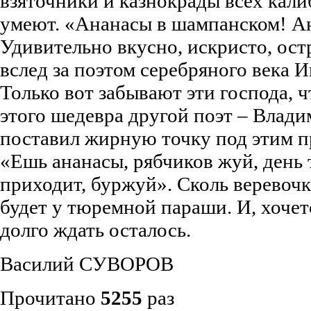
взяточники и казнокрады всех калиб
умеют. «Ананасы в шампанском! А
Удивительно вкусно, искристо, ост
вслед за поэтом серебряного века 
Только вот забывают эти господа, ч
этого шедевра другой поэт – Влад
поставил жирную точку под этим п
«Ешь ананасы, рябчиков жуй, день
приходит, буржуй». Сколь веревочка
будет у тюремной параши. И, хочетс
долго ждать осталось.
Василий СУВОРОВ
Прочитано
5255
раз