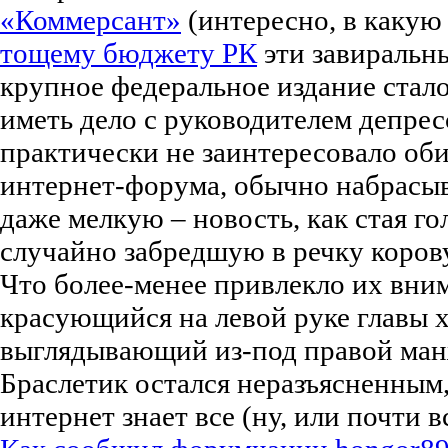
«Коммерсант»
(интересно, в какую
тощему бюджету РК
эти завиральны
крупное федеральное издание стал
иметь дело с руководителем депрес
практически не заинтересовало об
интернет-форума, обычно набрасы
даже мелкую – новость, как стая г
случайно забредшую в речку корову
Что более-менее привлекло их вним
красующийся на левой руке главы 
выглядывающий из-под правой ман
Браслетик остался неразъясненным,
интернет знает все (ну, или почти в