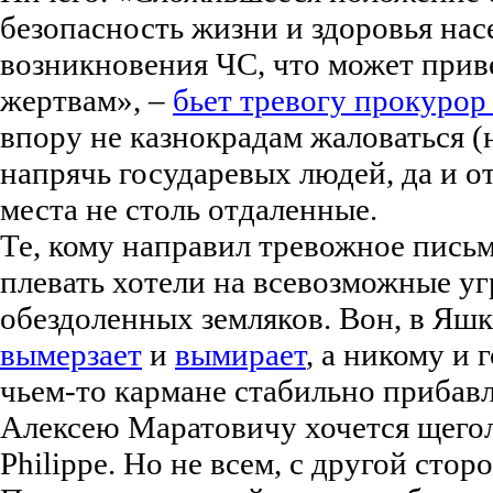
безопасность жизни и здоровья нас
возникновения ЧС, что может прив
жертвам», –
бьет тревогу прокуро
впору не казнокрадам жаловаться (н
напрячь государевых людей, да и о
места не столь отдаленные.
Те, кому направил тревожное пись
плевать хотели на всевозможные уг
обездоленных земляков. Вон, в Яш
вымерзает
и
вымирает
, а никому и 
чьем-то кармане стабильно прибав
Алексею Маратовичу хочется щегол
Philippe. Но не всем, с другой стор