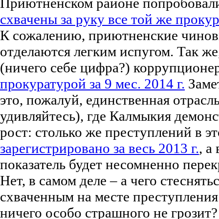
Приютненском районе попробовали
схвачены за руку все той же проку
К сожалению, приютненские чиновн
отделаются легким испугом. Так же,
(ничего себе цифра?) коррупционе
прокуратурой за 9 мес. 2014 г.
Замет
это, пожалуй, единственная отрасль
удивляйтесь), где Калмыкия демон
рост: столько же преступлений в э
зарегистрировано за весь 2013 г.
, а
показатель будет несомненно перек
Нет, в самом деле – а чего стеснять
схваченным на месте преступлени
ничего особо страшного не грозит?