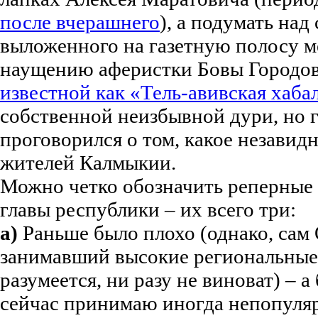
после вчерашнего
), а подумать на
выложенного на газетную полосу м
наущению аферистки Бовы Городо
известной как «Тель-авивская хаба
собственной неизбывной дури, но 
проговорился о том, какое незавид
жителей Калмыкии.
Можно четко обозначить реперные 
главы республики – их всего три:
а)
Раньше было плохо (однако, сам О
занимавший высокие региональные 
разумеется, ни разу не виноват) – а
сейчас принимаю иногда непопуляр