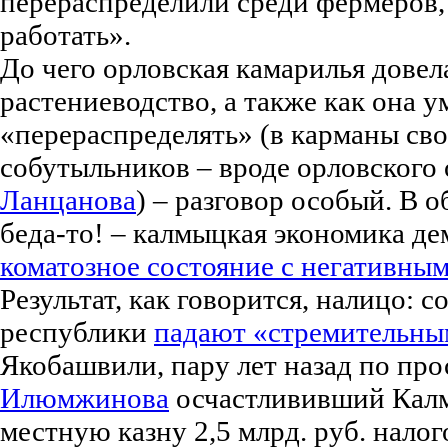
перераспределили среди фермеров,
работать».
До чего орловская камарилья довел
растениеводство, а также как она у
«перераспределять» (в карманы сво
собутыльников – вроде орловского
Ланцанова
) – разговор особый. В 
беда-то! – калмыцкая экономика д
коматозное состояние с негативны
Результат, как говорится, налицо: 
республики
падают «стремительны
Якобашвили, пару лет назад по пр
Илюмжинова
осчастлививший Калм
местную казну 2,5 млрд. руб. налог