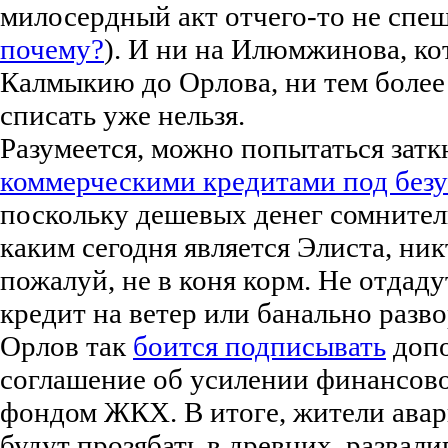
милосердный акт отчего-то не спеш
почему?
). И ни на Илюмжинова, ко
Калмыкию до Орлова, ни тем более
списать уже нельзя.
Разумеется, можно попытаться затк
коммерческими кредитами под без
поскольку дешевых денег сомнител
каким сегодня является Элиста, никт
пожалуй, не в коня корм. Не отдаду
кредит на ветер или банально разв
Орлов так
боится подписывать
допо
соглашение об усилении финансово
фондом ЖКХ. В итоге, жители авар
будут прозябать в древних, развал