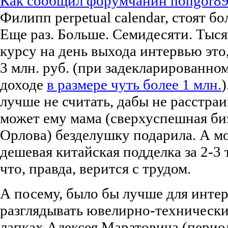
Как сообщил форумчанин hongor8
Филипп perpetual calendar, стоят бо
Еще раз. Больше. Семидесяти. Тыся
курсу на день выхода интервью это,
3 млн. руб. (при задекларированно
доходе
в размере чуть более 1 млн.
)
лучше не считать, дабы не расстраи
может ему мама (сверхуспешная би
Орлова) безделушку подарила. А мо
дешевая китайская подделка за 2-3
что, правда, верится с трудом.
А посему, было бы лучше для интер
разглядывать ювелирно-технически
лапках Алексея Маратовича (пери