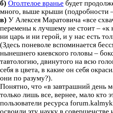
б)
Оголтелое вранье
будет продолже
много, выше крыши (подробности 
в)
У Алексея Маратовича «все схвач
перемены к лучшему не стоит – «к н
ни царь и ни герой, и у нас есть тол
(Здесь поневоле вспоминается бес
нынешнего киевского головы – бокс
тавтологию, двинутого на всю гол
себя в цвета, в какие он себя окрас
они по разуму?).
Понятно, что «в завтрашний день м
только лишь все, вернее, мало кто 
пользователи ресурса forum.kalmykia
освоили эту науку в совершенстве и