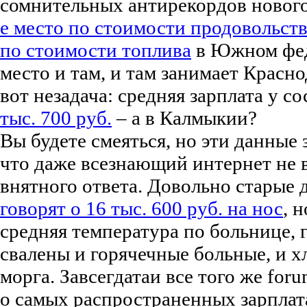
сомнительных антирекордов нового
е место по стоимости продовольст
по стоимости топлива
в Южном фед
место и там, и там занимает Красн
вот незадача: средняя зарплата у с
тыс. 700 руб.
– а в Калмыкии?
Вы будете смеяться, но эти данные 
что даже всезнающий интернет не в
внятного ответа. Довольно старые да
говорят о 16 тыс. 600 руб. на нос
, 
средняя температура по больнице, г
свалены и горячечные больные, и х
морга. Завсегдатаи все того же foru
о самых распространенных зарплата