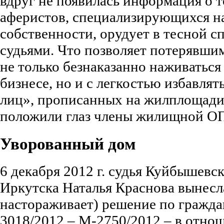
вдруг не появилась информация о т
аферистов, специализирующихся на
собственности, орудует в тесной с
судьями. Что позволяет потерявши
не только безнаказанно наживаться
бизнесе, но и с легкостью избавля
лиц», прописанных на жилплощади
положили глаз члены жилищной О
Уворованный дом
6 декабря 2012 г. судья Куйбышевск
Иркутска Наталья Краснова вынесла
настораживает) решение по гражда
3018/2012 – М-2750/2012 – в отно