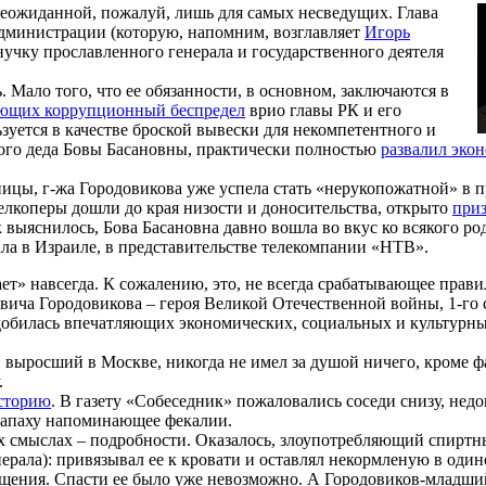
я неожиданной, пожалуй, лишь для самых несведущих. Глава
дминистрации (которую, напомним, возглавляет
Игорь
нучку прославленного генерала и государственного деятеля
 Мало того, что ее обязанности, в основном, заключаются в
ющих коррупционный беспредел
врио главы РК и его
уется в качестве броской вывески для некомпетентного и
итого деда Бовы Басановны, практически полностью
развалил эко
вницы, г-жа Городовикова уже успела стать «нерукопожатной» в
лкоперы дошли до края низости и доносительства, открыто
приз
к выяснилось, Бова Басановна давно вошла во вкус ко всякого ро
ла в Израиле, в представительстве телекомпании «НТВ».
ает» навсегда. К сожалению, это, не всегда срабатывающее прави
ича Городовикова – героя Великой Отечественной войны, 1-го 
добилась впечатляющих экономических, социальных и культурн
, выросший в Москве, никогда не имел за душой ничего, кроме 
.
сторию
. В газету «Собеседник» пожаловались соседи снизу, нед
и запаху напоминающее фекалии.
х смыслах – подробности. Оказалось, злоупотребляющий спирт
ерала): привязывал ее к кровати и оставлял некормленую в один
ощения. Спасти ее было уже невозможно. А Городовиков-младши