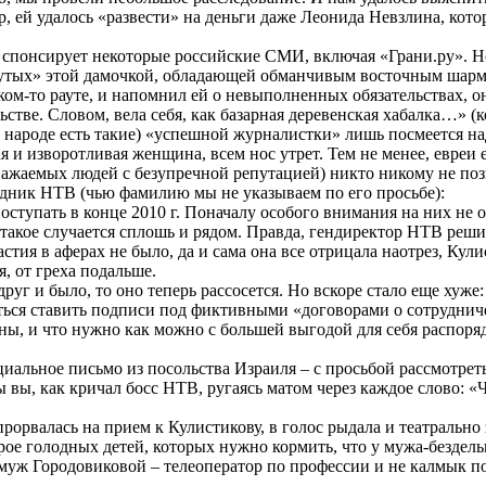
ей удалось «развести» на деньги даже Леонида Невзлина, кото
го спонсирует некоторые российские СМИ, включая «Грани.ру». Н
кинутых» этой дамочкой, обладающей обманчивым восточным шарм
ом-то рауте, и напомнил ей о невыполненных обязательствах, он
льстве. Словом, вела себя, как базарная деревенская хабалка…» (
 народе есть такие) «успешной журналистки» лишь посмеется над
я и изворотливая женщина, всем нос утрет. Тем не менее, евреи е
важаемых людей с безупречной репутацией) никто никому не поз
дник НТВ (чью фамилию мы не указываем по его просьбе):
ступать в конце 2010 г. Поначалу особого внимания на них не о
 такое случается сплошь и рядом. Правда, гендиректор НТВ реш
астия в аферах не было, да и сама она все отрицала наотрез, Кул
, от греха подальше.
руг и было, то оно теперь рассосется. Но вскоре стало еще хуж
яться ставить подписи под фиктивными «договорами о сотруднич
ены, и что нужно как можно с большей выгодой для себя распоря
иальное письмо из посольства Израиля – с просьбой рассмотрет
вы, как кричал босс НТВ, ругаясь матом через каждое слово: «
рорвалась на прием к Кулистикову, в голос рыдала и театрально
трое голодных детей, которых нужно кормить, что у мужа-бездель
 муж Городовиковой – телеоператор по профессии и не калмык п