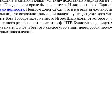
равящей в Калмыкии клики, «опекая» подставных кандидатов в г
г-жа Городовикова вроде бы справляется. И даже в список «Едино
вно неспроста
. Недаром ходят слухи, что в награду за лояльност
ыкии, что возможно только при наличии у нее депутатского ман
ь Бову Городовикову на место Игоря Шалхакова, от которого, ч
ве степного региона, в отличие от шефа НТВ Кулистикова, придет
ивыкать: Орлов и без того каждое утро видит перед собой прож
очных «посиделок».