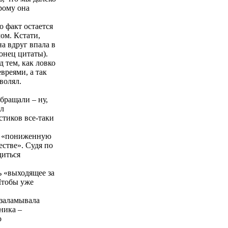
рому она
о факт остается
ом. Кстати,
а вдруг впала в
конец цитаты).
 тем, как ловко
вреями, а так
волял.
бращали – ну,
ил
истиков все-таки
е: «пониженную
естве». Судя по
диться
ь «выходящее за
Чтобы уже
 заламывала
ника –
о