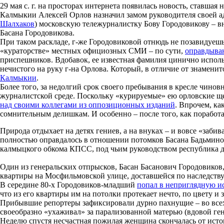
29 мая с. г. на просторах интернета появилась новость, ставша
Калмыкии Алексей Орлов назначил замом руководителя своей а
Шалхаков
) московскую тележурналистку Бову Городовикову – в
Басана Городовикова.
При таком раскладе, г-же Городовиковой отнюдь не позавидуешь.
«кураторстве» местных официозных СМИ – по сути,
оправдыва
приспешников. Вдобавок, ее известная фамилия цинично использ
нечистого на руку г-на Орлова. Который, в отличие от знамен
Калмыкии
.
Более того, за недолгий срок своего пребывания в кресле чино
журналистской среде. Поскольку «курируемые» ею орловские ще
над своими коллегами из оппозиционных изданий
. Впрочем, ка
сомнительным делишкам. И особенно – после того, как поработа
Природа отдыхает на детях гениев, а на внуках – и вовсе «забив
полностью оправдалось в отношении потомков Басана Бадьминов
калмыцкого обкома КПСС, под чьим руководством республика 
Один из генеральских отпрысков, Басан Басанович Городовиков
квартиры на Мосфильмовской улице, доставшейся по наследству
В середине 80-х Городовиков-младший
попал в неприглядную и
что из его квартиры им на потолки протекает нечто, по цвету 
Прибывшие репортеры зафиксировали дурно пахнущие – во все
своеобразно «ухаживал» за парализованной матерью (вдовой ген
Неделю спустя несчастная пожилая женщина скончалась от ист