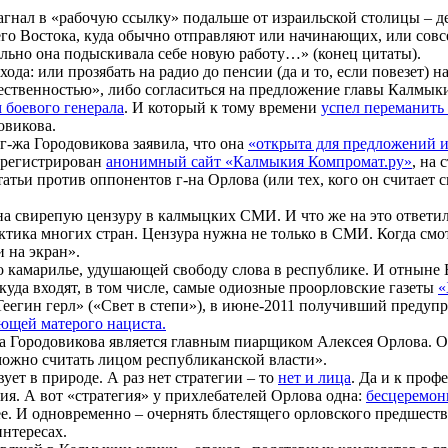
загнал в «рабочую ссылку» подальше от израильской столицы – д
него Востока, куда обычно отправляют или начинающих, или сов
ельно она подыскивала себе новую работу…» (конец цитаты).
ода: или прозябать на радио до пенсии (да и то, если повезет) н
ественностью», либо согласиться на предложение главы Калмык
 боевого генерала
. И который к тому времени
успел переманить 
овикова.
 г-жа Городовикова заявила, что она
«открыта для предложений 
арегистрирован
анонимный сайт «Калмыкия Компромат.ру»
, на 
атьи против оппонентов г-на Орлова (или тех, кого он считает 
 на свирепую цензуру в калмыцких СМИ. И что же на это ответи
рактика многих стран. Цензура нужна не только в СМИ. Когда см
 на экран».
о камарилье, удушающей свободу слова в республике. И отныне 
 куда входят, в том числе, самые одиозные проорловские газеты
«
«Теегин герл» («Свет в степи»), в июне-2011 получивший предуп
ющей матерого нациста.
ва Городовикова является главным пиарщиком Алексея Орлова. 
можно считать лицом республиканской власти».
ует в природе. А раз нет стратегии – то
нет и лица
. Да и к проф
ия. А вот «стратегия» у прихлебателей Орлова одна:
бесцеремон
ее. И одновременно – очернять блестящего орловского предшеств
 интересах.