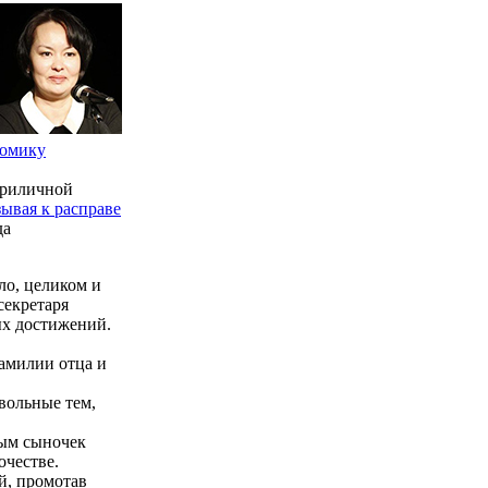
номику
 приличной
ывая к расправе
да
ло, целиком и
секретаря
ых достижений.
фамилии отца и
овольные тем,
ным сыночек
очестве.
й, промотав