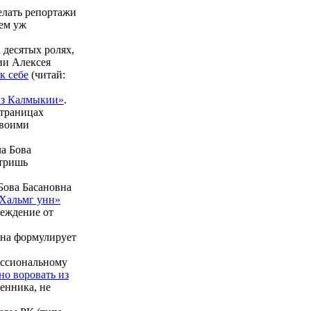
елать репортажи
сем уж
а десятых ролях,
ии Алексея
к себе
(читай:
из Калмыкии»
.
страницах
своими
ла Бова
отришь
Бова Басановна
Хальмг yнн»
реждение от
Она формулирует
ессиональному
но воровать из
енника, не