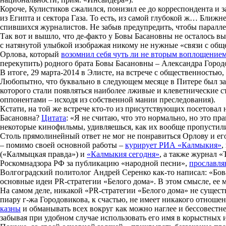
Короче, Кулистиков сжалился, понизил ее до корреспондента и 
из Египта и сектора Газа. То есть, из самой глубокой ж… Ближ
спившихся журналистов. Не забыв предупредить, чтобы паралл
Так вот и вышло, что де-факто у Бовы Басановны не осталось вых
с натянутой улыбкой изображая никому не нужные «связи с общ
Орлова, который
возомнил себя чуть ли не вторым воплощением
перекупить) родного брата Бовы Басановны – Александра Город
В итоге, 29 марта-2014 в Элисте, на встрече с общественностью,
Любопытно, что буквально в следующем месяце в Питере был з
которого стали появляться наиболее лживые и клеветнические ст
оппонентами – исходя из собственной мании преследования).
Кстати, на той же встрече кто-то из присутствующих посетовал
Басановна?
Цитата
: «Я не считаю, что это нормально, но это п
некоторые кинофильмы, удивляешься, как их вообще пропустили
Столь прямолинейный ответ не мог не понравиться Орлову и ег
– помимо своей основной работы –
курирует РИА «Калмыкия»
,
(«Калмыцкая правда») и
«Калмыкия сегодня»
, а также журнал 
Роскомнадзора РФ за публикацию «народной песни»,
прославля
Волгоградский политолог Андрей Серенко как-то написал: «Бо
основные идеи PR-стратегии «Белого дома». В этом смысле, ее 
На самом деле, никакой «PR-стратегии «Белого дома» не существ
пиару г-жа Городовикова, к счастью, не имеет никакого отношен
казны
и обманывать всех вокруг как можно наглее и бессовестн
забывая при удобном случае использовать его имя в корыстных