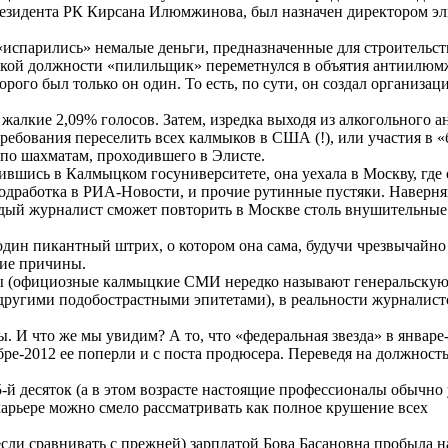
президента РК Кирсана Илюмжинова, был назначен директором э
«испарились» немалые деньги, предназначенные для строительст
рской должности «пилильщик» переметнулся в объятия антиилю
рого был только он один. То есть, по сути, он создал организа
алкие 2,09% голосов. Затем, изредка выходя из алкогольного ан
ребования переселить всех калмыков в США (!), или участия в 
по шахматам, проходившего в Элисте.
ившись в Калмыцком госуниверситете, она уехала в Москву, где 
дработка в РИА-Новости, и прочие рутинные пустяки. Наверняка
ждый журналист сможет повторить в Москве столь внушительные
один пикантный штрих, о котором она сама, будучи чрезвычайно
ские причины.
оны (официозные калмыцкие СМИ нередко называют генеральску
другими подобострастными эпитетами), в реальности журналистс
 И что же мы увидим? А то, что «федеральная звезда» в январе
ре-2012 ее поперли и с поста продюсера. Переведя на должность
5-й десяток (а в этом возрасте настоящие профессионалы обычно
карьере можно смело рассматривать как полное крушение всех
если сравнивать с прежней) зарплатой Бова Басановна пробыла 