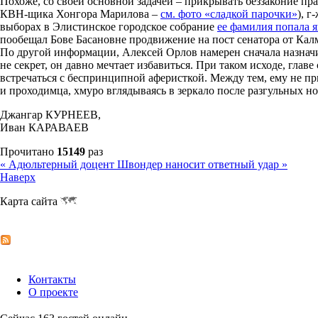
Похоже, со своей основной задачей – прикрывать беззаконие п
КВН-щика Хонгора Марилова –
см. фото «сладкой парочки»
), 
выборах в Элистинское городское собрание
ее фамилия попала я
пообещал Бове Басановне продвижение на пост сенатора от Калм
По другой информации, Алексей Орлов намерен сначала назначит
не секрет, он давно мечтает избавиться. При таком исходе, гла
встречаться с беспринципной аферисткой. Между тем, ему не пр
и проходимца, хмуро вглядываясь в зеркало после разгульных н
Джангар КУРНЕЕВ,
Иван КАРАВАЕВ
Прочитано
15149
раз
« Адюльтерный доцент
Швондер наносит ответный удар »
Наверх
Карта сайта
Контакты
О проекте