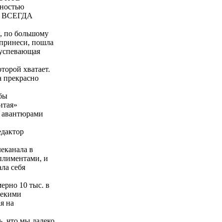
нностью
то ВСЕГДА
я, по большому
 принеси, пошла
реуспевающая
торой хватает.
а прекрасно
обы
итая»
и авантюрами
едактор
леканала в
плиментами, и
ала себя
мерно 10 тыс. в
некими
я на
, что мы далеко