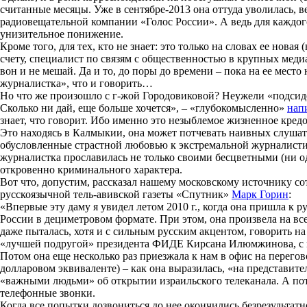
считанные месяцы. Уже в сентябре-2013 она оттуда уволилась, 
радиовещательной компании «Голос России». А ведь для каждо
унизительное понижение.
Кроме того, для тех, кто не знает: это только на словах ее нова
счету, специалист по связям с общественностью в крупных медиа
вон и не мешай. Да и то, до поры до времени – пока на ее мес
журналистка», что и говорить…
Но что же произошло с г-жой Городовиковой? Неужели «подсидел
Сколько ни дай, еще больше хочется», – «глубокомысленно»
нап
знает, что говорит. Ибо именно это незыблемое жизненное кредо
Это находясь в Калмыкии, она может потчевать наивных слуша
обусловленные страстной любовью к экстремальной журналистик
журналистка прославилась не только своими бесцветными (ни о
откровенно криминального характера.
Вот что, допустим, рассказал нашему московскому источнику с
русскоязычной тель-авивской газеты «Спутник»
Марк Горин
:
«Впервые эту даму я увидел летом 2010 г., когда она пришла к
России в дециметровом формате. При этом, она произвела на вс
даже пыталась, хотя и с сильным русским акцентом, говорить на 
«лучшей подругой» президента ФИДЕ Кирсана Илюмжинова, с к
Потом она еще несколько раз приезжала к нам в офис на перегово
долларовом эквиваленте) – как она выразилась, «на представите
«важными людьми» об открытии израильского телеканала. А потом
телефонные звонки.
Когда все попытки дозвониться до нее окончились безрезультатн