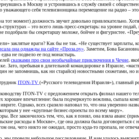
вернувшись в Москву и устроившись в службу связей с обществе
го уважающего себя телевизионщика перемещение на радио – э
я (на тот момент) должность звучит довольно привлекательно. Хот
-структурах – это всего лишь пресс-секретарь: на уровне подай,
то не подобрали бы секретаршу моложе, бойчее и фигуристее. «П
и» заклятые враги? Как бы не так. «Не существует зарплаты, ко
исала она однажды на сайте «Проза.ру»
. Заметим, Бова Басановн
 едва не подвело ее под монастырь.
телей
сказками про свои необычайные приключения в Чечне
, як
е. Зато, пребывая в длительной командировке в Израиле, «маст
дин не запомнишь, как ни старайся) новостными сюжетами, но 
отрудник
ITON-TV
(«Русского телевидения Израиля»), главный р
 руководству ITON-TV с предложением открыть филиал нашего те
ех хорошее впечатление: была подчеркнуто вежлива, сыпала ком
иврите. Однако, всех сразило наповал то, что она уверенно назв
оторым у нее «крупные бизнес-проекты по всему миру».
ры. Все закончилось тем, что, как я понял, она взяла аванс (при
льские расходы в Москве», где она должна была договориться с 
 она, чего никто не ожидал, просто куда-то пропала, не отвеча
о, мы провели небольшое расследование. И нам удалось выяснить