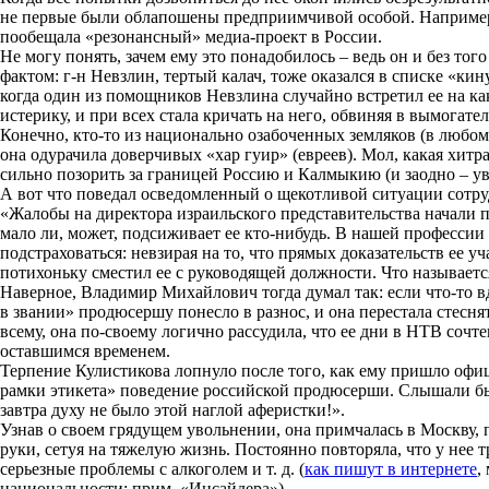
не первые были облапошены предприимчивой особой. Например, 
пообещала «резонансный» медиа-проект в России.
Не могу понять, зачем ему это понадобилось – ведь он и без то
фактом: г-н Невзлин, тертый калач, тоже оказался в списке «
когда один из помощников Невзлина случайно встретил ее на как
истерику, и при всех стала кричать на него, обвиняя в вымогате
Конечно, кто-то из национально озабоченных земляков (в любом
она одурачила доверчивых «хар гуир» (евреев). Мол, какая хитра
сильно позорить за границей Россию и Калмыкию (и заодно – у
А вот что поведал осведомленный о щекотливой ситуации сотру
«Жалобы на директора израильского представительства начали по
мало ли, может, подсиживает ее кто-нибудь. В нашей профессии
подстраховаться: невзирая на то, что прямых доказательств ее уч
потихоньку сместил ее с руководящей должности. Что называется
Наверное, Владимир Михайлович тогда думал так: если что-то вд
в звании» продюсершу понесло в разнос, и она перестала стесн
всему, она по-своему логично рассудила, что ее дни в НТВ сочт
оставшимся временем.
Терпение Кулистикова лопнуло после того, как ему пришло офиц
рамки этикета» поведение российской продюсерши. Слышали бы 
завтра духу не было этой наглой аферистки!».
Узнав о своем грядущем увольнении, она примчалась в Москву, п
руки, сетуя на тяжелую жизнь. Постоянно повторяла, что у нее 
серьезные проблемы с алкоголем и т. д. (
как пишут в интернете
,
национальности; прим. «Инсайдера»).