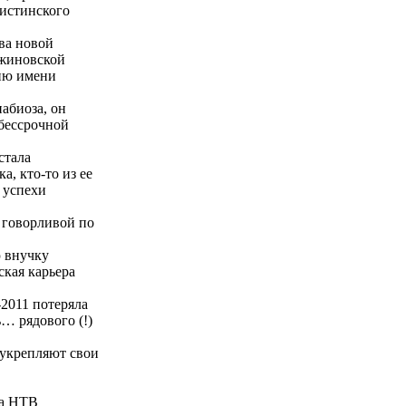
листинского
ва новой
мжиновской
цию имени
абиоза, он
«бессрочной
стала
, кто-то из ее
 успехи
 говорливой по
ю внучку
кая карьера
-2011 потеряла
… рядового (!)
 укрепляют свои
на НТВ