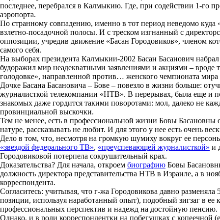
последнее, перебрался в Калмыкию. Где, при содействии 1-го 
аэропорта.
По странному совпадению, именно в тот период неведомо куда 
взлетно-посадочной полосы. И с треском изгнанный с директо
оппозиции, учредив движение «Басан Городовиков», членом кото
самого себя.
На выборах президента Калмыкии-2002 Басан Басанович набрал ж
будоражил мир неадекватными заявлениями и акциями – вроде т
голодовке», направленной против… женского чемпионата мира 
Дочке Басана Басановича – Бове – повезло в жизни больше: отуч
журналисткой телекомпании «НТВ». В перерывах, была еще и по
знакомых даже гордится такими поворотами: мол, далеко не ка
провинциальной выскочки.
Тем не менее, есть в профессиональной жизни Бовы Басановны 
натуре, рассказывать не любит. И для этого у нее есть очень ве
Дело в том, что, несмотря на громкую шумиху вокруг ее перс
«звездой федерального ТВ»
,
«преуспевающей журналисткой»
и 
Городовиковой потерпела сокрушительный крах.
Доказательства? Для начала, откроем
биографию
Бовы Басановны.
должность директора представительства НТВ в Израиле, а в нояб
корреспондента.
Согласитесь: учитывая, что г-жа Городовикова давно разменяла 
позиции, используя наработанный опыт), подобный зигзаг в ее 
профессиональных перспектив и надежд на достойную пенсию.
Однако, и в роли корреспондентки на побегушках с копеечной (