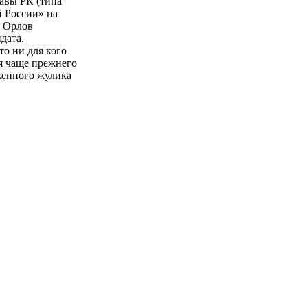
лавы РК (типа
й России» на
ь Орлов
дата.
то ни для кого
ся чаще прежнего
женного жулика