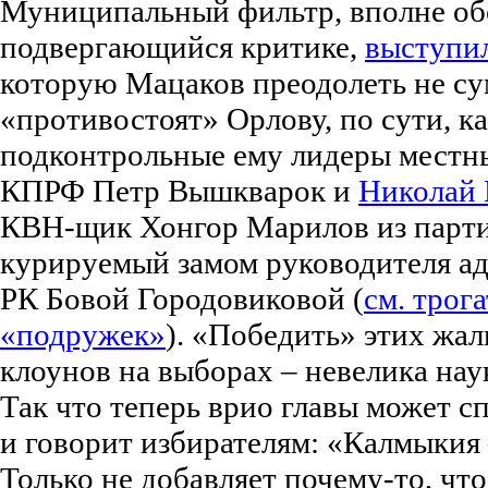
Муниципальный фильтр, вполне о
подвергающийся критике,
выступил
которую Мацаков преодолеть не сум
«противостоят» Орлову, по сути, 
подконтрольные ему лидеры местн
КПРФ Петр Вышкварок и
Николай
КВН-щик Хонгор Марилов из парти
курируемый замом руководителя а
РК Бовой Городовиковой (
см. трог
«подружек»
). «Победить» этих жа
клоунов на выборах – невелика нау
Так что теперь врио главы может с
и говорит избирателям: «Калмыкия 
Только не добавляет почему-то, что