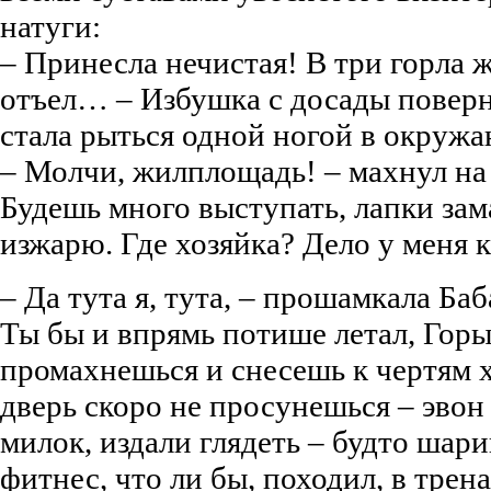
натуги:
– Принесла нечистая! В три горла ж
отъел… – Избушка с досады поверну
стала рыться одной ногой в окруж
– Молчи, жилплощадь! – махнул на 
Будешь много выступать, лапки зам
изжарю. Где хозяйка? Дело у меня к
– Да тута я, тута, – прошамкала Баба
Ты бы и впрямь потише летал, Гор
промахнешься и снесешь к чертям х
дверь скоро не просунешься – эвон 
милок, издали глядеть – будто шари
фитнес, что ли бы, походил, в трен