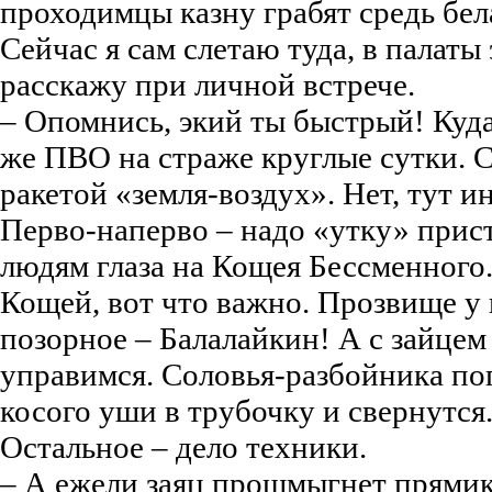
проходимцы казну грабят средь бел
Сейчас я сам слетаю туда, в палаты
расскажу при личной встрече.
– Опомнись, экий ты быстрый! Куда
же ПВО на страже круглые сутки. 
ракетой «земля-воздух». Нет, тут и
Перво-наперво – надо «утку» прис
людям глаза на Кощея Бессменного.
Кощей, вот что важно. Прозвище у
позорное – Балалайкин! А с зайцем
управимся. Соловья-разбойника поп
косого уши в трубочку и свернутся
Остальное – дело техники.
– А ежели заяц прошмыгнет прямик