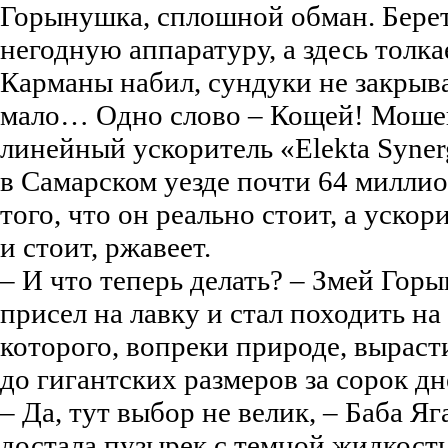
Горынушка, сплошной обман. Берет
негодную аппаратуру, а здесь толка
Карманы набил, сундуки не закрыва
мало… Одно слово – Кощей! Мошен
линейный ускоритель «Elekta Syne
в Самарском уезде почти 64 миллио
того, что он реально стоит, а уско
и стоит, ржавеет.
– И что теперь делать? – Змей Гор
присел на лавку и стал походить н
которого, вопреки природе, вырас
до гигантских размеров за сорок дн
– Да, тут выбор не велик, – Баба Я
достала пузырек с темной жидкость