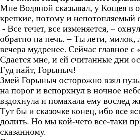
Мне Водяной сказывал, у Кощея в о
крепкие, потому и непотопляемый 
- Все течет, все изменяется, – охну
обратно на печь. – Ты лети, милок,
вечера мудренее. Сейчас главное с 
Сдается мне, и ей считанные дни ос
Гуд найт, Горыныч!
Змей Горыныч осторожно взял пузы
на порог и вспорхнул в ночное неб
вздохнула и помахала ему вослед ж
Тут бы и сказочке конец, ибо все яс
долить. Но мы кой-чего все-таки п
сказанному.