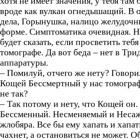
хотя не имеет значения, у тебя там 
вроде как вулкан огнедышащий. В 
дела, Горынушка, налицо желудочн
форме. Симптоматика очевидная. 
будет сказать, если просветить теб
томографе. Да вот беда – нет в Три
аппаратуры.
– Помилуй, отчего же нету? Говори
Кощей Бессмертный у нас томограф
не так?
– Так потому и нету, что Кощей он.
Бессменный. Несменяемый и Несаж
жлобяра. Все бы ему хапать и хапат
чахнет, а остановиться не может. О