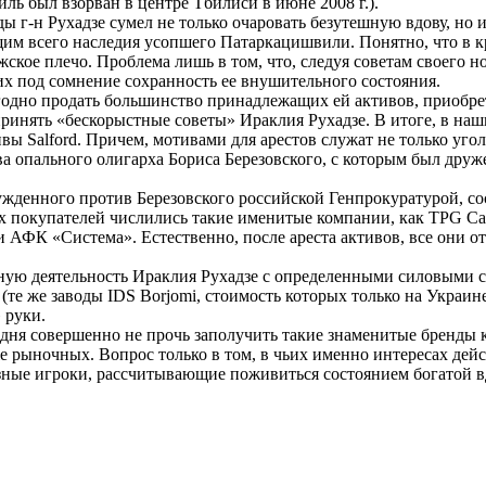
ль был взорван в центре Тбилиси в июне 2008 г.).
ды г-н Рухадзе сумел не только очаровать безутешную вдову, но 
щим всего наследия усопшего Патаркацишвили. Понятно, что в 
кое плечо. Проблема лишь в том, что, следуя советам своего но
х под сомнение сохранность ее внушительного состояния.
одно продать большинство принадлежащих ей активов, приобрет
ринять «бескорыстные советы» Ираклия Рухадзе. В итоге, в наш
ы Salford. Причем, мотивами для арестов служат не только уго
 опального олигарха Бориса Березовского, с которым был друж
бужденного против Березовского российской Генпрокуратурой, со
х покупателей числились такие именитые компании, как TPG Cap
 АФК «Система». Естественно, после ареста активов, все они от
ную деятельность Ираклия Рухадзе с определенными силовыми с
(те же заводы IDS Borjomi, стоимость которых только на Украин
 руки.
годня совершенно не прочь заполучить такие знаменитые бренды
рыночных. Вопрос только в том, в чьих именно интересах дейс
ьезные игроки, рассчитывающие поживиться состоянием богатой 