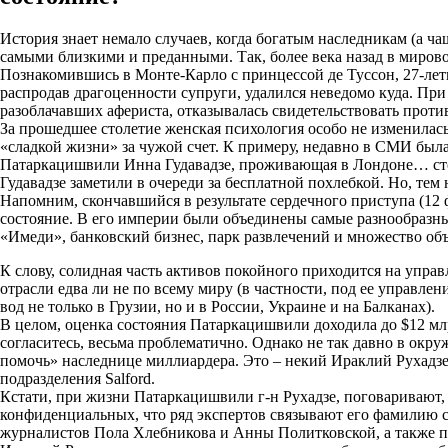
История знает немало случаев, когда богатым наследникам (а ч
самыми близкими и преданными. Так, более века назад в мирово
Познакомившись в Монте-Карло с принцессой де Туссон, 27-летн
распродав драгоценности супруги, удалился неведомо куда. Пр
разоблачавших афериста, отказывалась свидетельствовать против
За прошедшее столетие женская психология особо не изменилас
«сладкой жизни» за чужой счет. К примеру, недавно в СМИ был
Патаркацишвили Инна Гудавадзе, проживающая в Лондоне… столк
Гудавадзе заметили в очереди за бесплатной похлебкой. Но, тем 
Напомним, скончавшийся в результате сердечного приступа (12 
состояние. В его империи были объединены самые разнообразн
«Имеди», банковский бизнес, парк развлечений и множество об
К слову, солидная часть активов покойного приходится на упра
отрасли едва ли не по всему миру (в частности, под ее управл
вод не только в Грузии, но и в России, Украине и на Балканах).
В целом, оценка состояния Патаркацишвили доходила до $12 млрд
согласитесь, весьма проблематично. Однако не так давно в окр
помочь» наследнице миллиардера. Это – некий Ираклий Рухадзе
подразделения Salford.
Кстати, при жизни Патаркацишвили г-н Рухадзе, поговаривают
конфиденциальных, что ряд экспертов связывают его фамилию с
журналистов Пола Хлебникова и Анны Политковской, а также 