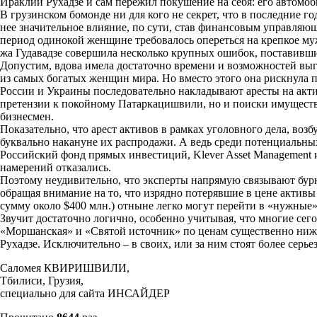
Ираклий Рухадзе и сам пережил покушение на себя: его автомоби
В грузинском бомонде ни для кого не секрет, что в последние го
нее значительное влияние, по сути, став финансовым управляю
период одинокой женщине требовалось опереться на крепкое мужс
жа Гудавадзе совершила несколько крупных ошибок, поставивши
Допустим, вдова имела достаточно времени и возможностей выг
из самых богатых женщин мира. Но вместо этого она рискнула п
России и Украины последовательно накладывают аресты на актив
претензии к покойному Патаркацишвили, но и поиски имущества
бизнесмен.
Показательно, что арест активов в рамках уголовного дела, воз
буквально накануне их распродажи. А ведь среди потенциальны
Российский фонд прямых инвестиций, Klever Asset Management и
намерений отказались.
Поэтому неудивительно, что эксперты напрямую связывают бур
обращая внимание на то, что изрядно потерявшие в цене активы 
сумму около $400 млн.) отныне легко могут перейти в «нужные»
Звучит достаточно логично, особенно учитывая, что многие се
«Моршанская» и «Святой источник» по ценам существенно ниже 
Рухадзе. Исключительно – в своих, или за ним стоят более сер
Саломея КВИРИШВИЛИ,
Тбилиси, Грузия,
специально для сайта ИНСАЙДЕР