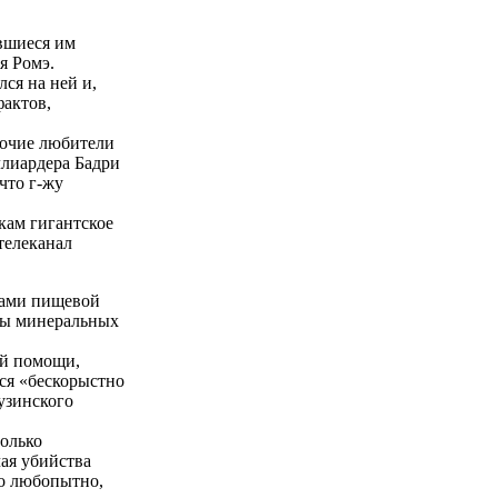
авшиеся им
я Ромэ.
ся на ней и,
фактов,
рочие любители
ллиардера Бадри
что г-жу
кам гигантское
телеканал
ивами пищевой
оды минеральных
ей помощи,
тся «бескорыстно
узинского
только
ая убийства
о любопытно,