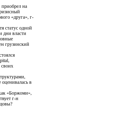
и приобрел на
кризисный
вого «друга», г-
я статус одной
и дни власти
ловные
ен грузинский
стоялся
ital,
 своих
труктурами,
е оценивалась в
 как «Боржоми»,
твует г-н
вдовы?