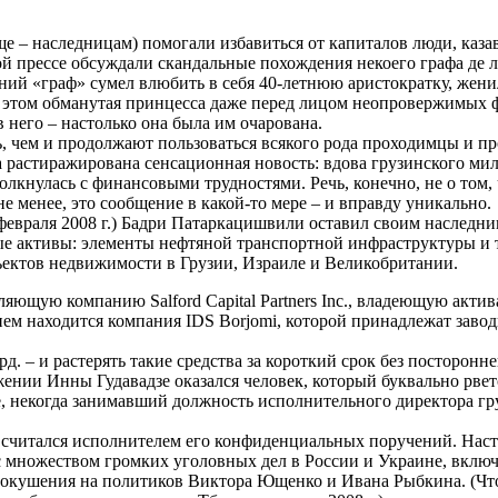
аще – наследницам) помогали избавиться от капиталов люди, каз
й прессе обсуждали скандальные похождения некоего графа де л
ий «граф» сумел влюбить в себя 40-летнюю аристократку, женил
и этом обманутая принцесса даже перед лицом неопровержимых 
 него – настолько она была им очарована.
ь, чем и продолжают пользоваться всякого рода проходимцы и п
а растиражирована сенсационная новость: вдова грузинского ми
нулась с финансовыми трудностями. Речь, конечно, не о том, 
не менее, это сообщение в какой-то мере – и вправду уникально.
февраля 2008 г.) Бадри Патаркацишвили оставил своим наследни
ые активы: элементы нефтяной транспортной инфраструктуры и 
ъектов недвижимости в Грузии, Израиле и Великобритании.
вляющую компанию Salford Capital Partners Inc., владеющую акт
ением находится компания IDS Borjomi, которой принадлежат зав
. – и растерять такие средства за короткий срок без посторонн
ужении Инны Гудавадзе оказался человек, который буквально рве
, некогда занимавший должность исполнительного директора гр
, считался исполнителем его конфиденциальных поручений. Нас
 множеством громких уголовных дел в России и Украине, включ
покушения на политиков Виктора Ющенко и Ивана Рыбкина. (Чт