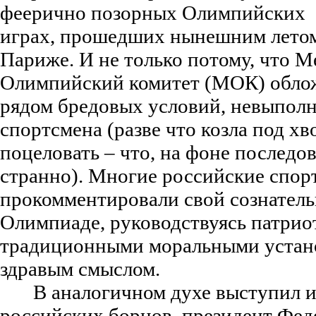
феерично позорных Олимпийских
играх, прошедших нынешним лето
Париже. И не только потому, что
Олимпийский комитет (МОК) облож
рядом бредовых условий, невыпол
спортсмена (разве что козла под хв
поцеловать – что, на фоне последо
странно). Многие российские спо
прокомментировали свой сознательн
Олимпиаде, руководствуясь патрио
традиционными моральными устано
здравым смыслом.
В аналогичном духе выступил и
российских борцов, президент Фе