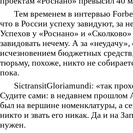
проектам «Роснано» превысил 40 м
Тем временем в интервью Forbe
что в России успеху завидуют, за н
Успехов у «Роснано» и «Сколково» 
завидовать нечему. А за «неудачу»
исчезновением бюджетных средств,
тюрьму, похоже, никто не собирает
пока.
Sic
transit
Gloria
mundi
: «так прох
Судите сами: в недавнем прошлом
был на вершине номенклатуры, а се
никто и звать его никак. Да и на За
нужен.